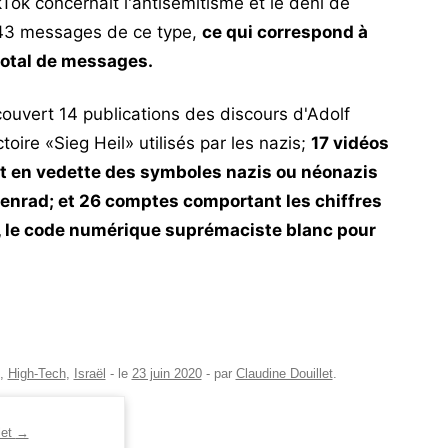
ok concernait l'antisémitisme et le déni de
é 43 messages de ce type,
ce qui correspond à
total de messages.
uvert 14 publications des discours d'Adolf
ctoire «Sieg Heil» utilisés par les nazis;
17 vidéos
t en vedette des symboles nazis ou néonazis
enrad; et 26 comptes comportant les chiffres
r, le code numérique suprémaciste blanc pour
,
High-Tech
,
Israël
- le
23 juin 2020
-
par
Claudine Douillet
.
let
→