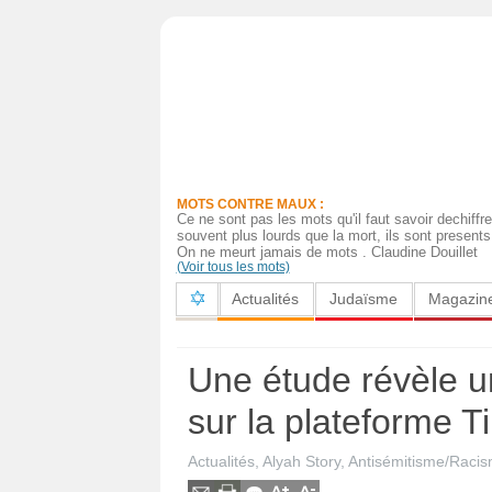
Actualités
Judaïsme
Magazine
MOTS CONTRE MAUX :
Sorties
Ce ne sont pas les mots qu'il faut savoir dechiff
souvent plus lourds que la mort, ils sont presen
On ne meurt jamais de mots . Claudine Douillet
Culture
(Voir tous les mots)
Actualités
Judaïsme
Magazin
Radio
High-
Une étude révèle u
Tech
sur la plateforme T
Insolites
Actualités
,
Alyah Story
,
Antisémitisme/Raci
Cuisine