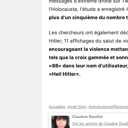
messages d'extrême droite sur TikT
l'Holocauste, l'étude a enregistr
plus d'un cinquième du nombre 
Les chercheurs ont également déco
Hitler; 11 affichages du salut de vi
encourageant la violence mettan
tels que la croix gammée et sonn
«88» dans leur nom d'utilisateu
«Heil Hitler».
Actualités
,
Alyah Story
,
Antisémitisme/Racisme
Claudine Douillet
Voir les articles de Claudine Douil