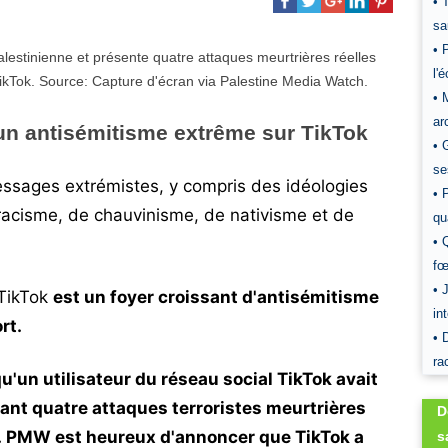
• 
sa
• 
l'
• 
ar
un antisémitisme extrême sur TikTok
• 
se
ssages extrémistes, y compris des idéologies
• 
racisme, de chauvinisme, de nativisme et de
qu
• 
fœ
• 
 TikTok
est un foyer croissant d'antisémitisme
in
rt.
• 
ra
u'un utilisateur du réseau social TikTok avait
iant quatre attaques terroristes meurtrières
D
s. PMW est heureux d'annoncer que TikTok a
s