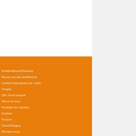
Antisémitisme/Racisme
Revue presse israélienne
Lettres Hebraiques de Lalou
Temple
Clin d'oeil beauté
Décor & vous
Femmes de paroles
Fashion
Food-in
Cours/Stages
Rendez-vous