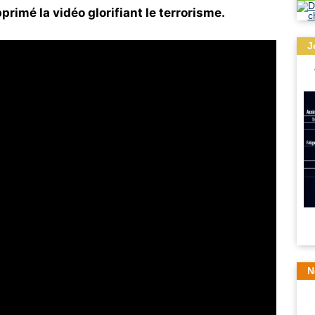
imé la vidéo glorifiant le terrorisme.
J
N