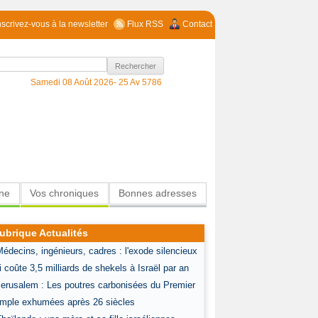
nscrivez-vous à la newsletter
Flux RSS
Contact
Samedi 08 Août 2026-
25 Av 5786
ine
Vos chroniques
Bonnes adresses
ubrique Actualités
Médecins, ingénieurs, cadres : l'exode silencieux
i coûte 3,5 milliards de shekels à Israël par an
Jerusalem : Les poutres carbonisées du Premier
mple exhumées après 26 siècles