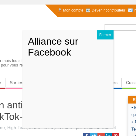
Mon compte
Devenir contributeur
I
Rechercher :
rer mais les silences.Plus nombreux que les mots et
ts pour vous rappeler combien vous avez ete absent.
e
Sorties
Culture
Radio
High-Tech
Insolites
Cuis
R
n antisémitisme extrême
• 
ikTok- vidéo-
qu
• 
sme
,
High-Tech
,
Israël
- le
23 juin 2020
-
par
Claudine Douillet
.
Te