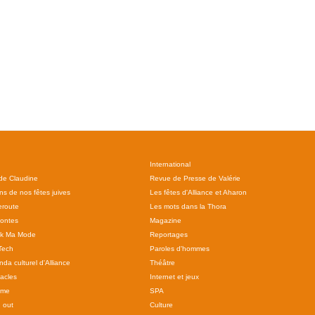
International
 de Claudine
Revue de Presse de Valérie
ns de nos fêtes juives
Les fêtes d'Alliance et Aharon
route
Les mots dans la Thora
ontes
Magazine
ok Ma Mode
Reportages
Tech
Paroles d'hommes
da culturel d'Alliance
Théâtre
acles
Internet et jeux
sme
SPA
 out
Culture