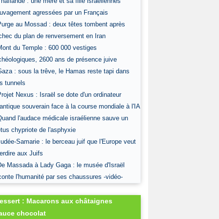
Thaïlande : une mère et sa fille israéliennes
uvagement agressées par un Français
Purge au Mossad : deux têtes tombent après
échec du plan de renversement en Iran
Mont du Temple : 600 000 vestiges
chéologiques, 2600 ans de présence juive
Gaza : sous la trêve, le Hamas reste tapi dans
s tunnels
Projet Nexus : Israël se dote d'un ordinateur
antique souverain face à la course mondiale à l'IA
Quand l'audace médicale israélienne sauve un
tus chypriote de l'asphyxie
Judée-Samarie : le berceau juif que l'Europe veut
terdire aux Juifs
De Massada à Lady Gaga : le musée d'Israël
conte l'humanité par ses chaussures -vidéo-
essert : Macarons aux châtaignes
auce chocolat