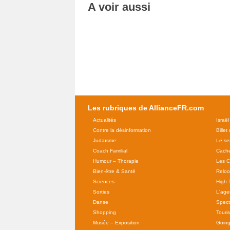
A voir aussi
Les rubriques de AllianceFR.com
Actualités
Israël
Contre la désinformation
Billet
Judaïsme
Le se
Coach Familial
Cache
Humour – Thorapie
Les C
Bien-être & Santé
Relo
Sciences
High-
Sorties
L'agen
Danse
Spect
Shopping
Touri
Musée – Exposition
Going