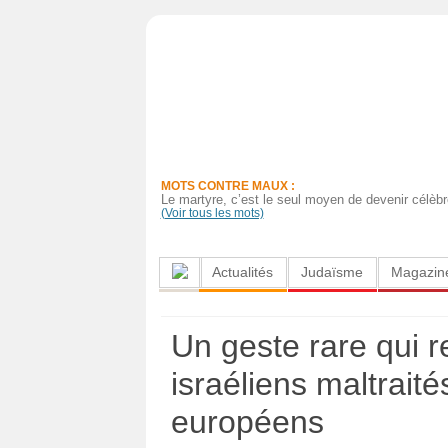
Actualités
Judaïsme
Magazine
MOTS CONTRE MAUX :
Sorties
Le martyre, c’est le seul moyen de devenir célèbr
(Voir tous les mots)
Culture
Actualités
Judaïsme
Magazin
Radio
High-
Un geste rare qui 
Tech
israéliens maltrait
Insolites
européens
Cuisine