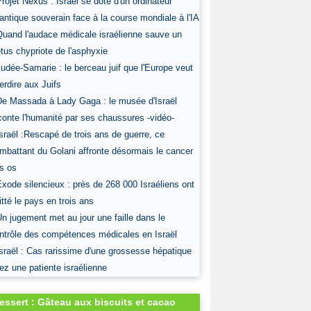
Projet Nexus : Israël se dote d'un ordinateur
antique souverain face à la course mondiale à l'IA
Quand l'audace médicale israélienne sauve un
tus chypriote de l'asphyxie
Judée-Samarie : le berceau juif que l'Europe veut
terdire aux Juifs
De Massada à Lady Gaga : le musée d'Israël
conte l'humanité par ses chaussures -vidéo-
Israël :Rescapé de trois ans de guerre, ce
mbattant du Golani affronte désormais le cancer
s os
Exode silencieux : près de 268 000 Israéliens ont
itté le pays en trois ans
Un jugement met au jour une faille dans le
ntrôle des compétences médicales en Israël
Israël : Cas rarissime d'une grossesse hépatique
ez une patiente israélienne
essert : Gâteau aux biscuits et cacao