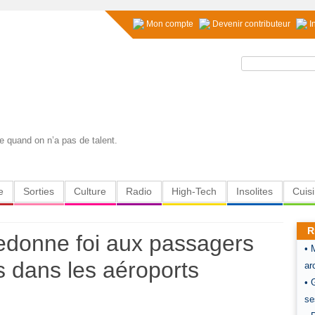
Mon compte
Devenir contributeur
I
Rechercher :
e quand on n’a pas de talent.
e
Sorties
Culture
Radio
High-Tech
Insolites
Cuis
R
redonne foi aux passagers
• 
és dans les aéroports
ar
• 
se