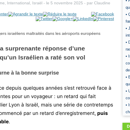
• 
sme
,
International
,
Israël
- le
5 novembre 2025
-
par
Claudine
qu
• 
fœ
• 
in
• 
 la surprenante réponse d’une
ra
u’un Israélien a raté son vol
• 
co
de
rne à la bonne surprise
• 
qu
ance depuis quelques années s’est retrouvé face à
• 
antes pour un voyageur : un retard qui fait
co
lier Lyon à Israël, mais une série de contretemps
• 
ch
commencé par un retard d’enregistrement,
puis
able
.
D