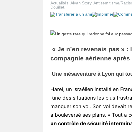
Actualités
,
Alyah Story
,
Antisémitisme/Raci
Vos
Douillet
.
chroniques
Les
bonnes
adresses
« Je n’en revenais pas » :
compagnie aérienne après q
Une mésaventure à Lyon qui tou
Harel, un Israélien installé en Fr
l’une des situations les plus frustr
manquer son vol. Son vol devait re
a bouleversé ses plans. « Tout a 
un contrôle de sécurité intermin