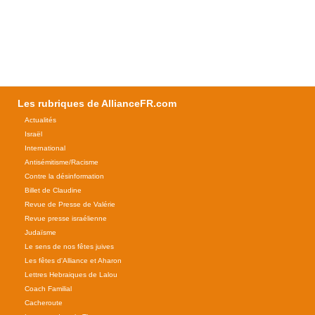
Les rubriques de AllianceFR.com
Actualités
Israël
International
Antisémitisme/Racisme
Contre la désinformation
Billet de Claudine
Revue de Presse de Valérie
Revue presse israélienne
Judaïsme
Le sens de nos fêtes juives
Les fêtes d'Alliance et Aharon
Lettres Hebraiques de Lalou
Coach Familial
Cacheroute