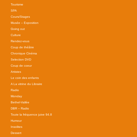
Tourisme
SPA
Cours/Stages
Musée – Exposition
Going out
Culture
Rendez-vous
Coup de théâtre
Chronique Cinéma
Selection DVD
Coup de coeur
Artistes
Le coin des enfants
A La vitrine du Libraire
Radio
Monday
Bethel-Vallée
DBR – Radio
Toute la fréquence juive 94.8
Humour
Insolites
Dessert