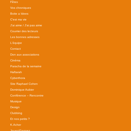
Fêtes
Vos chroniques
Boite a Idees
C'est ma vie
J'ai aime / J'ai pas aime
Courrier des lecteurs
Les bonnes adresses
L'équipe
Contact
Don aux associations
Cinéma
Paracha de la semaine
Haftarah
Cyberthora
Site Raphael Cohen
Dominique Aubier
Conférence – Rencontre
Musique
Design
Clubbing
Et nos petits ?
K.Acher
Jouez/Gagnez