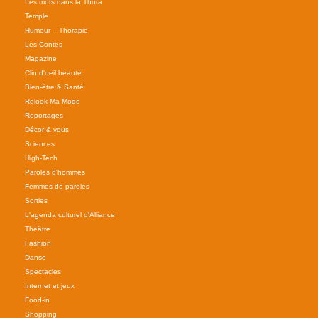
Les mots dans la Thora
Temple
Humour – Thorapie
Les Contes
Magazine
Clin d'oeil beauté
Bien-être & Santé
Relook Ma Mode
Reportages
Décor & vous
Sciences
High-Tech
Paroles d'hommes
Femmes de paroles
Sorties
L'agenda culturel d'Alliance
Théâtre
Fashion
Danse
Spectacles
Internet et jeux
Food-in
Shopping