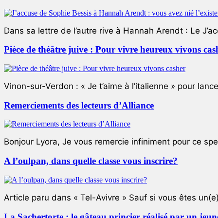
Dans sa lettre de l’autre rive à Hannah Arendt : Le J’a
Pièce de théâtre juive : Pour vivre heureux vivons cas
Vinon-sur-Verdon : « Je t’aime à l’italienne » pour lance
Remerciements des lecteurs d’Alliance
Bonjour Lyora, Je vous remercie infiniment pour ce specta
A l’oulpan, dans quelle classe vous inscrire?
Article paru dans « Tel-Avivre » Sauf si vous êtes un(e)
La Sachertorte : le gâteau princier réalisé par un jeun