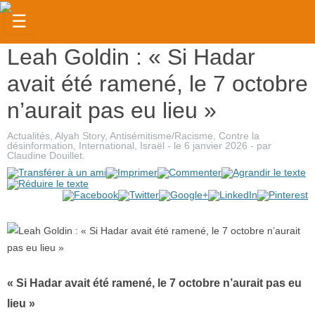
☰
Leah Goldin : « Si Hadar
Actualités
avait été ramené, le 7 octobre
Judaïsme
n’aurait pas eu lieu »
Magazine
Actualités
,
Alyah Story
,
Antisémitisme/Racisme
,
Contre la
Sorties
désinformation
,
International
,
Israël
- le
6 janvier 2026
-
par
Claudine Douillet
.
Culture
Radio
High-
Tech
Insolites
« Si Hadar avait été ramené, le 7 octobre n’aurait pas eu
Cuisine
lieu »