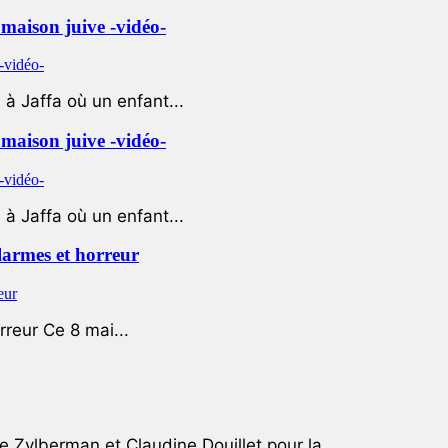
e maison juive -vidéo-
à Jaffa où un enfant...
e maison juive -vidéo-
à Jaffa où un enfant...
 larmes et horreur
rreur Ce 8 mai...
e Zylberman et Claudine Douillet pour la...