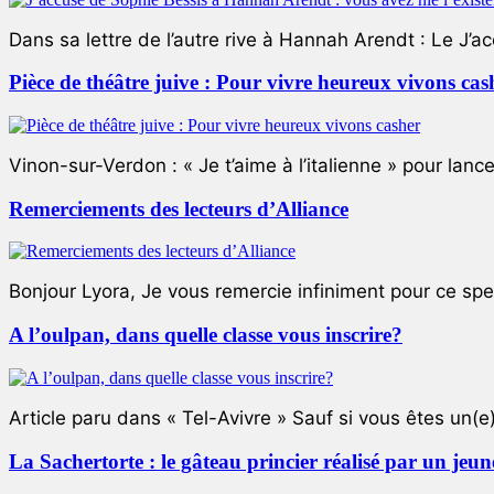
Dans sa lettre de l’autre rive à Hannah Arendt : Le J’a
Pièce de théâtre juive : Pour vivre heureux vivons cas
Vinon-sur-Verdon : « Je t’aime à l’italienne » pour lance
Remerciements des lecteurs d’Alliance
Bonjour Lyora, Je vous remercie infiniment pour ce specta
A l’oulpan, dans quelle classe vous inscrire?
Article paru dans « Tel-Avivre » Sauf si vous êtes un(e)
La Sachertorte : le gâteau princier réalisé par un jeun