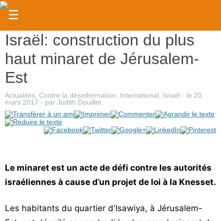
☰
Israël: construction du plus
Actualités
haut minaret de Jérusalem-
Judaïsme
Est
Magazine
Actualités
,
Contre la désinformation
,
International
,
Israël
- le
20
Sorties
mars 2017
-
par
Judith Douillet
.
Culture
Radio
High-
Le minaret est un acte de défi contre les autorités
Tech
israéliennes à cause d’un projet de loi à la Knesset.
Insolites
Les habitants du quartier d'Isawiya, à Jérusalem-
Cuisine