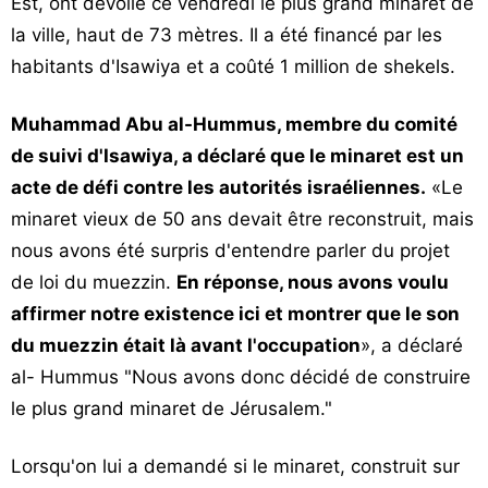
Est, ont dévoilé ce vendredi le plus grand minaret de
Vos
la ville, haut de 73 mètres. Il a été financé par les
chroniques
habitants d'Isawiya et a coûté 1 million de shekels.
Les
bonnes
Muhammad Abu al-Hummus, membre du comité
adresses
de suivi d'Isawiya, a déclaré que le minaret est un
acte de défi contre les autorités israéliennes.
«Le
minaret vieux de 50 ans devait être reconstruit, mais
nous avons été surpris d'entendre parler du projet
de loi du muezzin.
En réponse, nous avons voulu
affirmer notre existence ici et montrer que le son
du muezzin était là avant l'occupation
», a déclaré
al- Hummus "Nous avons donc décidé de construire
le plus grand minaret de Jérusalem."
Lorsqu'on lui a demandé si le minaret, construit sur