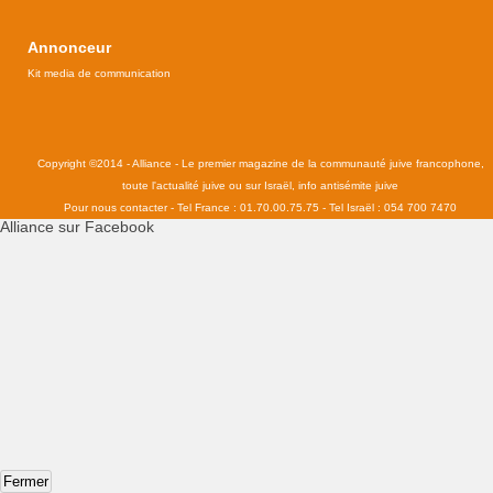
Annonceur
Kit media de communication
Copyright ©2014 - Alliance - Le premier magazine de la communauté juive francophone,
toute l'actualité juive ou sur Israël, info antisémite juive
Pour nous contacter - Tel France : 01.70.00.75.75 - Tel Israël : 054 700 7470
Alliance sur Facebook
Fermer