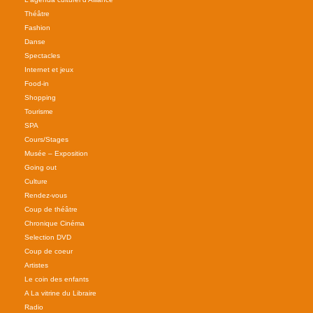
Théâtre
Fashion
Danse
Spectacles
Internet et jeux
Food-in
Shopping
Tourisme
SPA
Cours/Stages
Musée – Exposition
Going out
Culture
Rendez-vous
Coup de théâtre
Chronique Cinéma
Selection DVD
Coup de coeur
Artistes
Le coin des enfants
A La vitrine du Libraire
Radio