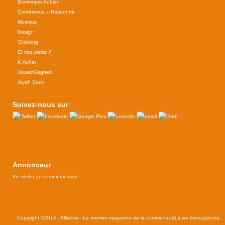
Dominique Aubier
Conférence – Rencontre
Musique
Design
Clubbing
Et nos petits ?
K.Acher
Jouez/Gagnez
Alyah Story
Suivez-nous sur
Annonceur
Kit media de communication
Copyright ©2014 - Alliance - Le premier magazine de la communauté juive francophone,