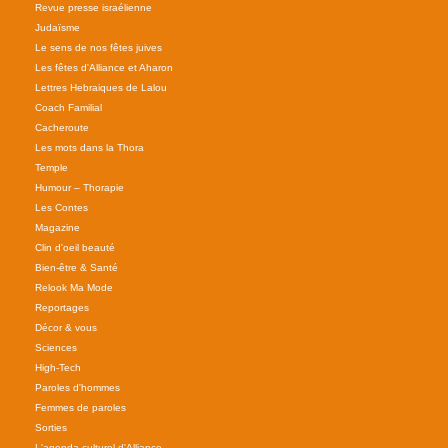
Revue presse israélienne
Judaïsme
Le sens de nos fêtes juives
Les fêtes d'Alliance et Aharon
Lettres Hebraiques de Lalou
Coach Familial
Cacheroute
Les mots dans la Thora
Temple
Humour – Thorapie
Les Contes
Magazine
Clin d'oeil beauté
Bien-être & Santé
Relook Ma Mode
Reportages
Décor & vous
Sciences
High-Tech
Paroles d'hommes
Femmes de paroles
Sorties
L'agenda culturel d'Alliance