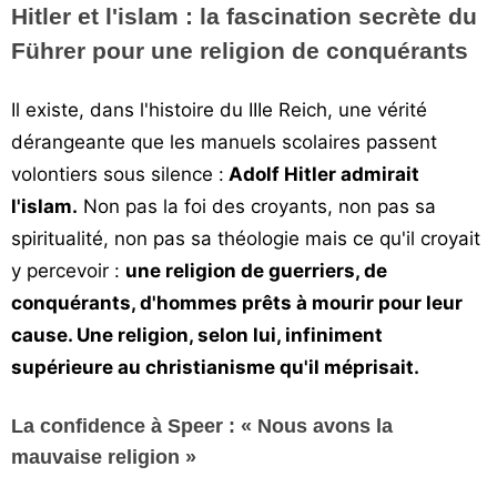
Hitler et l'islam : la fascination secrète du
Vos
Führer pour une religion de conquérants
chroniques
Les
Il existe, dans l'histoire du IIIe Reich, une vérité
bonnes
dérangeante que les manuels scolaires passent
adresses
volontiers sous silence :
Adolf Hitler admirait
l'islam.
Non pas la foi des croyants, non pas sa
spiritualité, non pas sa théologie mais ce qu'il croyait
y percevoir :
une religion de guerriers, de
conquérants, d'hommes prêts à mourir pour leur
cause. Une religion, selon lui, infiniment
supérieure au christianisme qu'il méprisait.
La confidence à Speer : « Nous avons la
mauvaise religion »