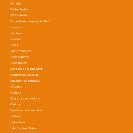
Monday
Bethel-Vallée
DBR – Radio
Toute la fréquence juive 94.8
Humour
Insolites
Dessert
Fêtes
Vos chroniques
Boite a Idees
C'est ma vie
J'ai aime / J'ai pas aime
Courrier des lecteurs
Les bonnes adresses
L'équipe
Contact
Don aux associations
Cinéma
Paracha de la semaine
Haftarah
Cyberthora
Site Raphael Cohen