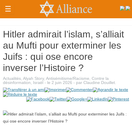
☰
Actualités
Hitler admirait l’islam, s’alliait
Judaïsme
au Mufti pour exterminer les
Magazine
Juifs : qui ose encore
Sorties
inverser l’Histoire ?
Culture
Actualités
,
Alyah Story
,
Antisémitisme/Racisme
,
Contre la
Radio
désinformation
,
Israël
- le
2 juin 2026
-
par
Claudine Douillet
.
High-
Tech
Insolites
Cuisine