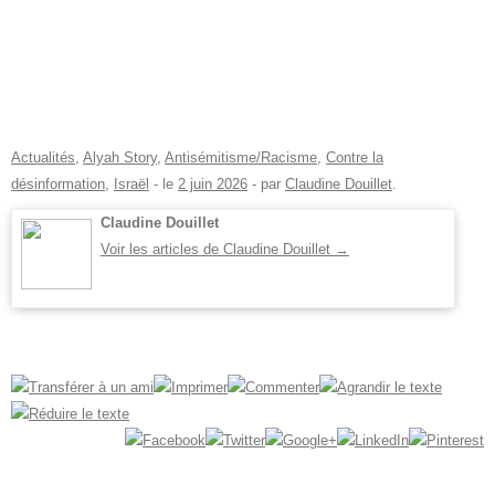
Actualités
,
Alyah Story
,
Antisémitisme/Racisme
,
Contre la
désinformation
,
Israël
- le
2 juin 2026
-
par
Claudine Douillet
.
Claudine Douillet
Voir les articles de Claudine Douillet
→