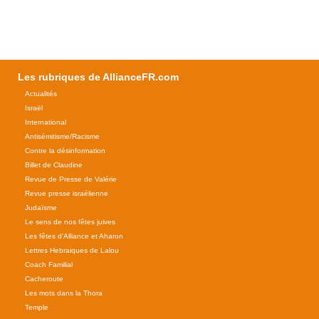
Les rubriques de AllianceFR.com
Actualités
Israël
International
Antisémitisme/Racisme
Contre la désinformation
Billet de Claudine
Revue de Presse de Valérie
Revue presse israélienne
Judaïsme
Le sens de nos fêtes juives
Les fêtes d'Alliance et Aharon
Lettres Hebraiques de Lalou
Coach Familial
Cacheroute
Les mots dans la Thora
Temple