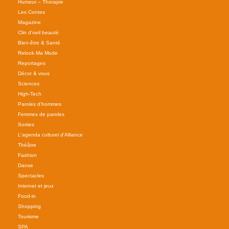
Humour – Thorapie
Les Contes
Magazine
Clin d'oeil beauté
Bien-être & Santé
Relook Ma Mode
Reportages
Décor & vous
Sciences
High-Tech
Paroles d'hommes
Femmes de paroles
Sorties
L'agenda culturel d'Alliance
Théâtre
Fashion
Danse
Spectacles
Internet et jeux
Food-in
Shopping
Tourisme
SPA