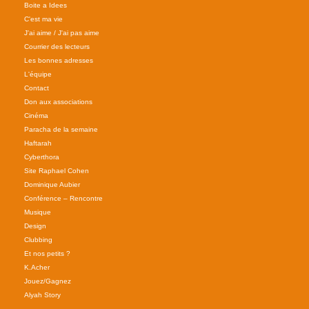
Boite a Idees
C'est ma vie
J'ai aime / J'ai pas aime
Courrier des lecteurs
Les bonnes adresses
L'équipe
Contact
Don aux associations
Cinéma
Paracha de la semaine
Haftarah
Cyberthora
Site Raphael Cohen
Dominique Aubier
Conférence – Rencontre
Musique
Design
Clubbing
Et nos petits ?
K.Acher
Jouez/Gagnez
Alyah Story