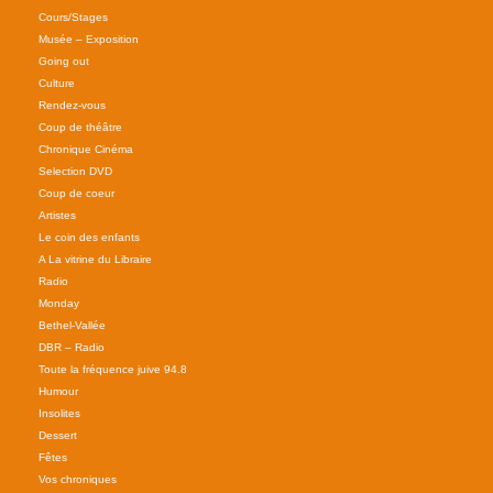
Cours/Stages
Musée – Exposition
Going out
Culture
Rendez-vous
Coup de théâtre
Chronique Cinéma
Selection DVD
Coup de coeur
Artistes
Le coin des enfants
A La vitrine du Libraire
Radio
Monday
Bethel-Vallée
DBR – Radio
Toute la fréquence juive 94.8
Humour
Insolites
Dessert
Fêtes
Vos chroniques