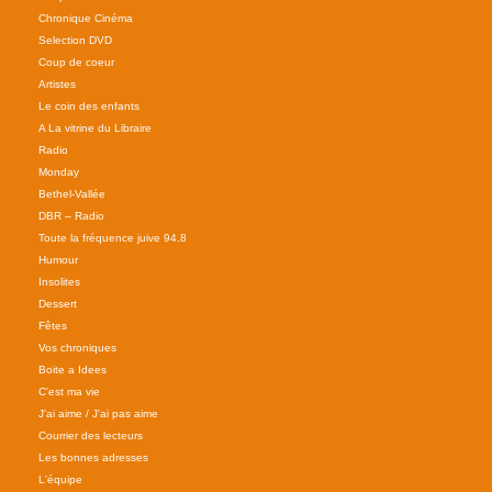
Chronique Cinéma
Selection DVD
Coup de coeur
Artistes
Le coin des enfants
A La vitrine du Libraire
Radio
Monday
Bethel-Vallée
DBR – Radio
Toute la fréquence juive 94.8
Humour
Insolites
Dessert
Fêtes
Vos chroniques
Boite a Idees
C'est ma vie
J'ai aime / J'ai pas aime
Courrier des lecteurs
Les bonnes adresses
L'équipe