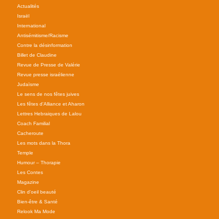
Actualités
Israël
International
Antisémitisme/Racisme
Contre la désinformation
Billet de Claudine
Revue de Presse de Valérie
Revue presse israélienne
Judaïsme
Le sens de nos fêtes juives
Les fêtes d'Alliance et Aharon
Lettres Hebraiques de Lalou
Coach Familial
Cacheroute
Les mots dans la Thora
Temple
Humour – Thorapie
Les Contes
Magazine
Clin d'oeil beauté
Bien-être & Santé
Relook Ma Mode