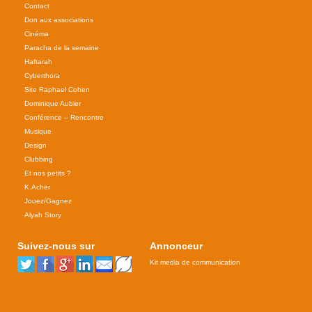
Contact
Don aux associations
Cinéma
Paracha de la semaine
Haftarah
Cyberthora
Site Raphael Cohen
Dominique Aubier
Conférence – Rencontre
Musique
Design
Clubbing
Et nos petits ?
K.Acher
Jouez/Gagnez
Alyah Story
Suivez-nous sur
Annonceur
Kit media de communication