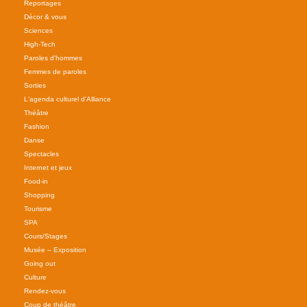
Reportages
Décor & vous
Sciences
High-Tech
Paroles d'hommes
Femmes de paroles
Sorties
L'agenda culturel d'Alliance
Théâtre
Fashion
Danse
Spectacles
Internet et jeux
Food-in
Shopping
Tourisme
SPA
Cours/Stages
Musée – Exposition
Going out
Culture
Rendez-vous
Coup de théâtre