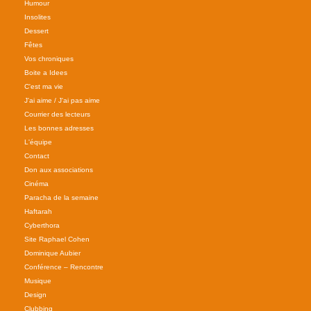
Humour
Insolites
Dessert
Fêtes
Vos chroniques
Boite a Idees
C'est ma vie
J'ai aime / J'ai pas aime
Courrier des lecteurs
Les bonnes adresses
L'équipe
Contact
Don aux associations
Cinéma
Paracha de la semaine
Haftarah
Cyberthora
Site Raphael Cohen
Dominique Aubier
Conférence – Rencontre
Musique
Design
Clubbing