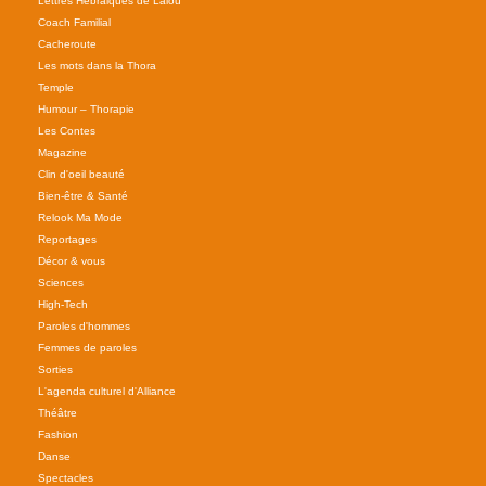
Lettres Hebraiques de Lalou
Coach Familial
Cacheroute
Les mots dans la Thora
Temple
Humour – Thorapie
Les Contes
Magazine
Clin d'oeil beauté
Bien-être & Santé
Relook Ma Mode
Reportages
Décor & vous
Sciences
High-Tech
Paroles d'hommes
Femmes de paroles
Sorties
L'agenda culturel d'Alliance
Théâtre
Fashion
Danse
Spectacles