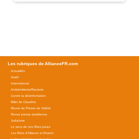
Les rubriques de AllianceFR.com
Actualités
Israël
International
Antisémitisme/Racisme
Contre la désinformation
Billet de Claudine
Revue de Presse de Valérie
Revue presse israélienne
Judaïsme
Le sens de nos fêtes juives
Les fêtes d'Alliance et Aharon