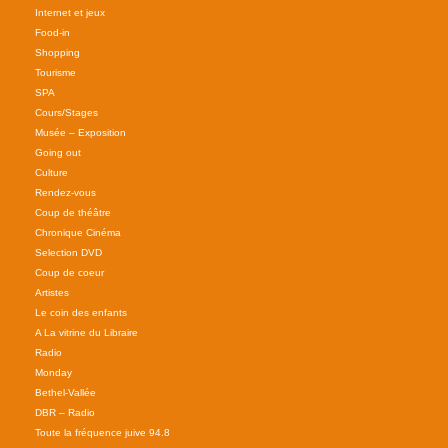
Internet et jeux
Food-in
Shopping
Tourisme
SPA
Cours/Stages
Musée – Exposition
Going out
Culture
Rendez-vous
Coup de théâtre
Chronique Cinéma
Selection DVD
Coup de coeur
Artistes
Le coin des enfants
A La vitrine du Libraire
Radio
Monday
Bethel-Vallée
DBR – Radio
Toute la fréquence juive 94.8