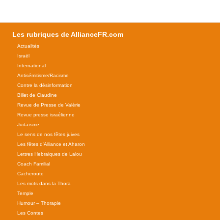
Les rubriques de AllianceFR.com
Actualités
Israël
International
Antisémitisme/Racisme
Contre la désinformation
Billet de Claudine
Revue de Presse de Valérie
Revue presse israélienne
Judaïsme
Le sens de nos fêtes juives
Les fêtes d'Alliance et Aharon
Lettres Hebraiques de Lalou
Coach Familial
Cacheroute
Les mots dans la Thora
Temple
Humour – Thorapie
Les Contes