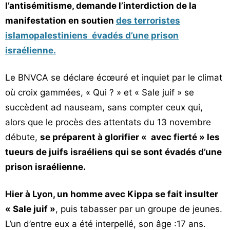
l’antisémitisme, demande l’interdiction de la
Vos
manifestation en soutien
des terroristes
chroniques
islamopalestiniens évadés d’une prison
Les
israélienne.
bonnes
adresses
Le BNVCA se déclare écœuré et inquiet par le climat
où croix gammées, « Qui ? » et « Sale juif » se
succèdent ad nauseam, sans compter ceux qui,
alors que le procès des attentats du 13 novembre
débute,
se préparent à glorifier « avec fierté » les
tueurs de juifs israéliens qui se sont évadés d’une
prison israélienne.
Hier à Lyon, un homme avec Kippa se fait insulter
« Sale juif »
, puis tabasser par un groupe de jeunes.
L’un d’entre eux a été interpellé, son âge :17 ans.