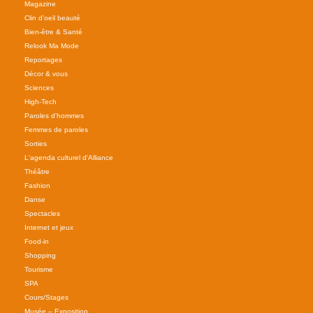
Magazine
Clin d'oeil beauté
Bien-être & Santé
Relook Ma Mode
Reportages
Décor & vous
Sciences
High-Tech
Paroles d'hommes
Femmes de paroles
Sorties
L'agenda culturel d'Alliance
Théâtre
Fashion
Danse
Spectacles
Internet et jeux
Food-in
Shopping
Tourisme
SPA
Cours/Stages
Musée – Exposition