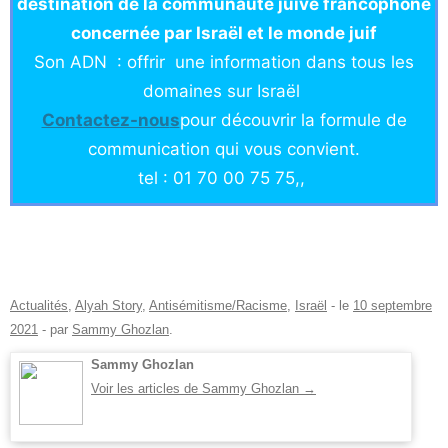
destination de la communauté juive francophone
concernée par Israël et le monde juif
Son ADN : offrir une information dans tous les
domaines sur Israël
Co
ntactez-nou
s
pour découvrir la formule de
communication qui vous convient.
tel : 01 70 00 75 75,,
Actualités
,
Alyah Story
,
Antisémitisme/Racisme
,
Israël
- le
10 septembre
2021
-
par
Sammy Ghozlan
.
Sammy Ghozlan
Voir les articles de Sammy Ghozlan
→