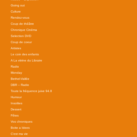
Going out
Culture
Rendez-vous
Coup de théâtre
Chronique Cinéma
Selection DVD
Coup de coeur
Artistes
Le coin des enfants
A La vitrine du Libraire
Radio
Monday
Bethel-Vallée
DBR – Radio
Toute la fréquence juive 94.8
Humour
Insolites
Dessert
Fêtes
Vos chroniques
Boite a Idees
C'est ma vie