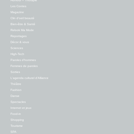
Humour – Thorapie
Les Contes
Magazine
Clin d'oeil beauté
Bien-être & Santé
Relook Ma Mode
Reportages
Décor & vous
Sciences
High-Tech
Paroles d'hommes
Femmes de paroles
Sorties
L'agenda culturel d'Alliance
Théâtre
Fashion
Danse
Spectacles
Internet et jeux
Food-in
Shopping
Tourisme
SPA