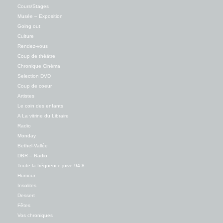
Cours/Stages
Musée – Exposition
Going out
Culture
Rendez-vous
Coup de théâtre
Chronique Cinéma
Selection DVD
Coup de coeur
Artistes
Le coin des enfants
A La vitrine du Libraire
Radio
Monday
Bethel-Vallée
DBR – Radio
Toute la fréquence juive 94.8
Humour
Insolites
Dessert
Fêtes
Vos chroniques