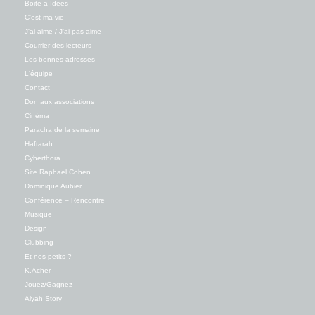
Boite a Idees
C'est ma vie
J'ai aime / J'ai pas aime
Courrier des lecteurs
Les bonnes adresses
L'équipe
Contact
Don aux associations
Cinéma
Paracha de la semaine
Haftarah
Cyberthora
Site Raphael Cohen
Dominique Aubier
Conférence – Rencontre
Musique
Design
Clubbing
Et nos petits ?
K.Acher
Jouez/Gagnez
Alyah Story