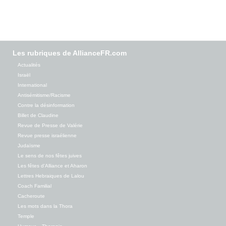
Les rubriques de AllianceFR.com
Actualités
Israël
International
Antisémitisme/Racisme
Contre la désinformation
Billet de Claudine
Revue de Presse de Valérie
Revue presse israélienne
Judaïsme
Le sens de nos fêtes juives
Les fêtes d'Alliance et Aharon
Lettres Hebraiques de Lalou
Coach Familial
Cacheroute
Les mots dans la Thora
Temple