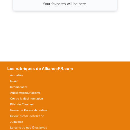
Your favorites will be here.
Les rubriques de AllianceFR.com
Actualités
Israël
International
Antisémitisme/Racisme
Contre la désinformation
Billet de Claudine
Revue de Presse de Valérie
Revue presse israélienne
Judaïsme
Le sens de nos fêtes juives