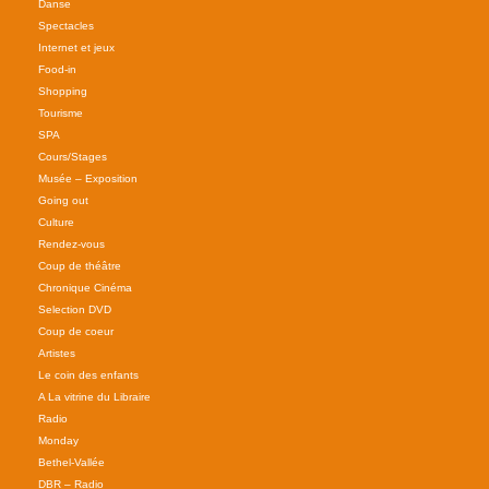
Danse
Spectacles
Internet et jeux
Food-in
Shopping
Tourisme
SPA
Cours/Stages
Musée – Exposition
Going out
Culture
Rendez-vous
Coup de théâtre
Chronique Cinéma
Selection DVD
Coup de coeur
Artistes
Le coin des enfants
A La vitrine du Libraire
Radio
Monday
Bethel-Vallée
DBR – Radio