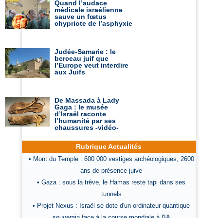
Quand l’audace
médicale israélienne
sauve un fœtus
chypriote de l’asphyxie
Judée-Samarie : le
berceau juif que
l’Europe veut interdire
aux Juifs
De Massada à Lady
Gaga : le musée
d’Israël raconte
l’humanité par ses
chaussures -vidéo-
Rubrique Actualités
• Mont du Temple : 600 000 vestiges archéologiques, 2600
ans de présence juive
• Gaza : sous la trêve, le Hamas reste tapi dans ses
tunnels
• Projet Nexus : Israël se dote d'un ordinateur quantique
souverain face à la course mondiale à l'IA