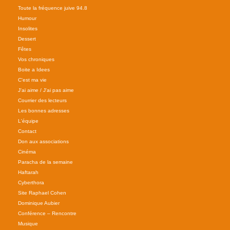
Toute la fréquence juive 94.8
Humour
Insolites
Dessert
Fêtes
Vos chroniques
Boite a Idees
C'est ma vie
J'ai aime / J'ai pas aime
Courrier des lecteurs
Les bonnes adresses
L'équipe
Contact
Don aux associations
Cinéma
Paracha de la semaine
Haftarah
Cyberthora
Site Raphael Cohen
Dominique Aubier
Conférence – Rencontre
Musique