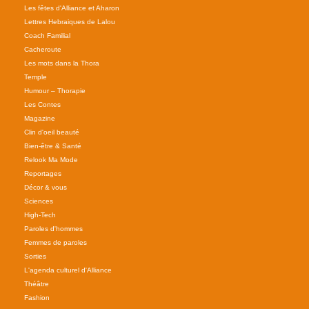
Les fêtes d'Alliance et Aharon
Lettres Hebraiques de Lalou
Coach Familial
Cacheroute
Les mots dans la Thora
Temple
Humour – Thorapie
Les Contes
Magazine
Clin d'oeil beauté
Bien-être & Santé
Relook Ma Mode
Reportages
Décor & vous
Sciences
High-Tech
Paroles d'hommes
Femmes de paroles
Sorties
L'agenda culturel d'Alliance
Théâtre
Fashion