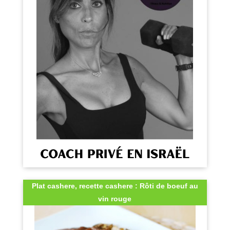
Plat cashere, recette cashere : Rôti de boeuf au
vin rouge