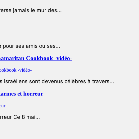
rse jamais le mur des...
e pour ses amis ou ses...
le Samaritan Cookbook -vidéo-
 israéliens sont devenus célèbres à travers...
 larmes et horreur
rreur Ce 8 mai...