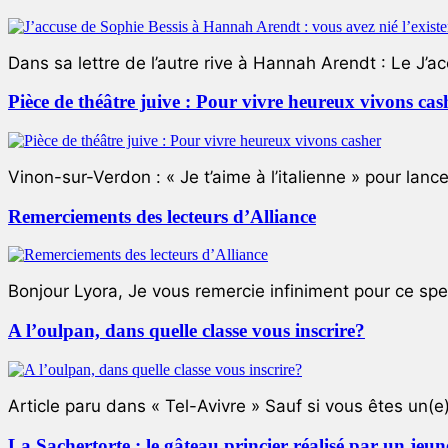
Dans sa lettre de l’autre rive à Hannah Arendt : Le J’a
Pièce de théâtre juive : Pour vivre heureux vivons cas
Vinon-sur-Verdon : « Je t’aime à l’italienne » pour lance
Remerciements des lecteurs d’Alliance
Bonjour Lyora, Je vous remercie infiniment pour ce specta
A l’oulpan, dans quelle classe vous inscrire?
Article paru dans « Tel-Avivre » Sauf si vous êtes un(e)
La Sachertorte : le gâteau princier réalisé par un jeun