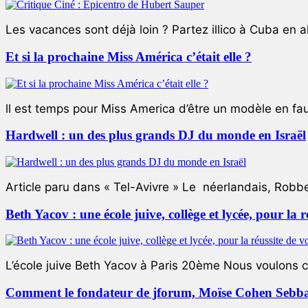
Les vacances sont déjà loin ? Partez illico à Cuba en all
Et si la prochaine Miss América c’était elle ?
ll est temps pour Miss America d’être un modèle en faute
Hardwell : un des plus grands DJ du monde en Israël
Article paru dans « Tel-Avivre » Le néerlandais, Robb
Beth Yacov : une école juive, collège et lycée, pour la r
L’école juive Beth Yacov à Paris 20ème Nous voulons ce 
Comment le fondateur de jforum, Moïse Cohen Sebban,