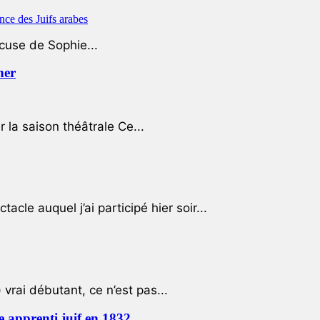
ccuse de Sophie...
her
r la saison théâtrale Ce...
cle auquel j’ai participé hier soir...
 vrai débutant, ce n’est pas...
e apprenti juif en 1832