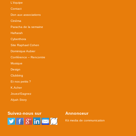
L'équipe
Contact
Don aux associations
Cinéma
Paracha de la semaine
Haftarah
Cyberthora
Site Raphael Cohen
Dominique Aubier
Conférence – Rencontre
Musique
Design
Clubbing
Et nos petits ?
K.Acher
Jouez/Gagnez
Alyah Story
Suivez-nous sur
Annonceur
Kit media de communication