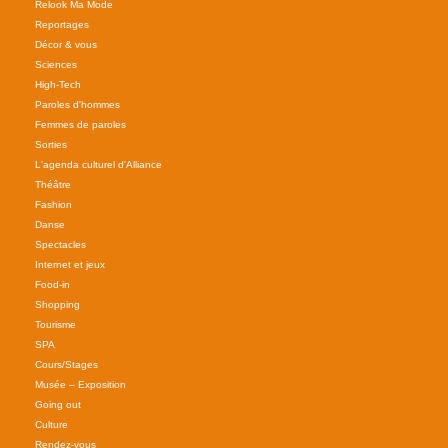
Relook Ma Mode
Reportages
Décor & vous
Sciences
High-Tech
Paroles d'hommes
Femmes de paroles
Sorties
L'agenda culturel d'Alliance
Théâtre
Fashion
Danse
Spectacles
Internet et jeux
Food-in
Shopping
Tourisme
SPA
Cours/Stages
Musée – Exposition
Going out
Culture
Rendez-vous