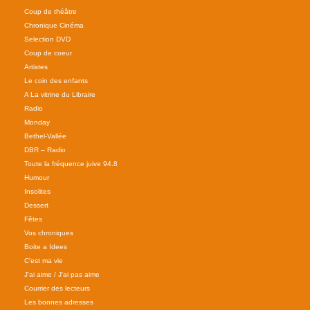
Coup de théâtre
Chronique Cinéma
Selection DVD
Coup de coeur
Artistes
Le coin des enfants
A La vitrine du Libraire
Radio
Monday
Bethel-Vallée
DBR – Radio
Toute la fréquence juive 94.8
Humour
Insolites
Dessert
Fêtes
Vos chroniques
Boite a Idees
C'est ma vie
J'ai aime / J'ai pas aime
Courrier des lecteurs
Les bonnes adresses