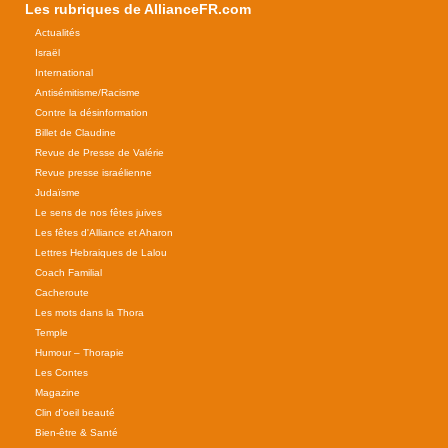
Les rubriques de AllianceFR.com
Actualités
Israël
International
Antisémitisme/Racisme
Contre la désinformation
Billet de Claudine
Revue de Presse de Valérie
Revue presse israélienne
Judaïsme
Le sens de nos fêtes juives
Les fêtes d'Alliance et Aharon
Lettres Hebraiques de Lalou
Coach Familial
Cacheroute
Les mots dans la Thora
Temple
Humour – Thorapie
Les Contes
Magazine
Clin d'oeil beauté
Bien-être & Santé