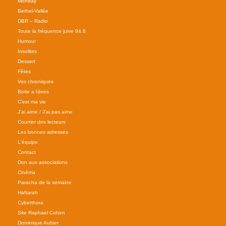
Monday
Bethel-Vallée
DBR – Radio
Toute la fréquence juive 94.8
Humour
Insolites
Dessert
Fêtes
Vos chroniques
Boite a Idees
C'est ma vie
J'ai aime / J'ai pas aime
Courrier des lecteurs
Les bonnes adresses
L'équipe
Contact
Don aux associations
Cinéma
Paracha de la semaine
Haftarah
Cyberthora
Site Raphael Cohen
Dominique Aubier