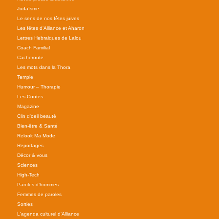
Judaïsme
Le sens de nos fêtes juives
Les fêtes d'Alliance et Aharon
Lettres Hebraiques de Lalou
Coach Familial
Cacheroute
Les mots dans la Thora
Temple
Humour – Thorapie
Les Contes
Magazine
Clin d'oeil beauté
Bien-être & Santé
Relook Ma Mode
Reportages
Décor & vous
Sciences
High-Tech
Paroles d'hommes
Femmes de paroles
Sorties
L'agenda culturel d'Alliance