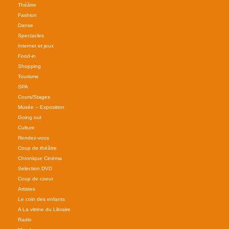
Théâtre
Fashion
Danse
Spectacles
Internet et jeux
Food-in
Shopping
Tourisme
SPA
Cours/Stages
Musée – Exposition
Going out
Culture
Rendez-vous
Coup de théâtre
Chronique Cinéma
Selection DVD
Coup de coeur
Artistes
Le coin des enfants
A La vitrine du Libraire
Radio