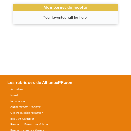
Mon carnet de recette
Your favorites will be here.
Les rubriques de AllianceFR.com
Actualités
Israël
International
Antisémitisme/Racisme
Contre la désinformation
Billet de Claudine
Revue de Presse de Valérie
Revue presse israélienne