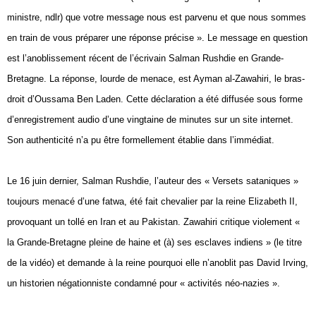
Vos
ministre, ndlr) que votre message nous est parvenu et que nous sommes
chroniques
en train de vous préparer une réponse précise ». Le message en question
est l’anoblissement récent de l’écrivain Salman Rushdie en Grande-
Les
bonnes
Bretagne. La réponse, lourde de menace, est Ayman al-Zawahiri, le bras-
adresses
droit d’Oussama Ben Laden. Cette déclaration a été diffusée sous forme
d’enregistrement audio d’une vingtaine de minutes sur un site internet.
Son authenticité n’a pu être formellement établie dans l’immédiat.
Le 16 juin dernier, Salman Rushdie, l’auteur des « Versets sataniques »
toujours menacé d’une fatwa, été fait chevalier par la reine Elizabeth II,
provoquant un tollé en Iran et au Pakistan. Zawahiri critique violement «
la Grande-Bretagne pleine de haine et (à) ses esclaves indiens » (le titre
de la vidéo) et demande à la reine pourquoi elle n’anoblit pas David Irving,
un historien négationniste condamné pour « activités néo-nazies ».