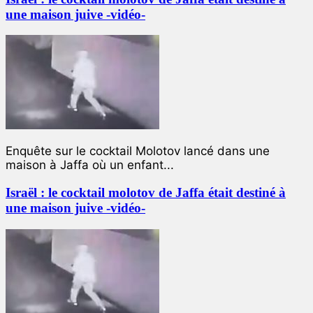
une maison juive -vidéo-
Enquête sur le cocktail Molotov lancé dans une
maison à Jaffa où un enfant...
Israël : le cocktail molotov de Jaffa était destiné à
une maison juive -vidéo-