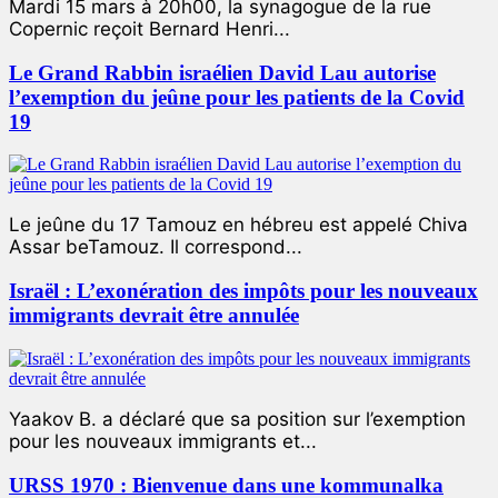
Mardi 15 mars à 20h00, la synagogue de la rue
Copernic reçoit Bernard Henri...
Le Grand Rabbin israélien David Lau autorise
l’exemption du jeûne pour les patients de la Covid
19
Le jeûne du 17 Tamouz en hébreu est appelé Chiva
Assar beTamouz. Il correspond...
Israël : L’exonération des impôts pour les nouveaux
immigrants devrait être annulée
Yaakov B. a déclaré que sa position sur l’exemption
pour les nouveaux immigrants et...
URSS 1970 : Bienvenue dans une kommunalka