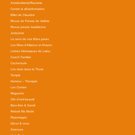
Antisémitisme/Racisme
Contre la désinformation
Billet de Claudine
Revue de Presse de Valérie
Revue presse israélienne
Judaïsme
Le sens de nos fêtes juives
Les fêtes d'Alliance et Aharon
Lettres Hebraiques de Lalou
Coach Familial
Cacheroute
Les mots dans la Thora
Temple
Humour – Thorapie
Les Contes
Magazine
Clin d'oeil beauté
Bien-être & Santé
Relook Ma Mode
Reportages
Décor & vous
Sciences