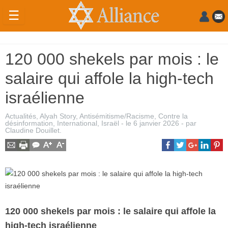
☰
Actualités
120 000 shekels par mois : le
Judaïsme
salaire qui affole la high-tech
Magazine
israélienne
Sorties
Actualités
,
Alyah Story
,
Antisémitisme/Racisme
,
Contre la
Culture
désinformation
,
International
,
Israël
- le
6 janvier 2026
-
par
Claudine Douillet
.
Radio
High-
Tech
Insolites
120 000 shekels par mois : le salaire qui affole la
Cuisine
high-tech israélienne