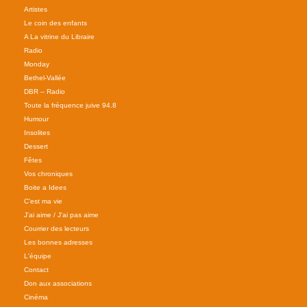
Artistes
Le coin des enfants
A La vitrine du Libraire
Radio
Monday
Bethel-Vallée
DBR – Radio
Toute la fréquence juive 94.8
Humour
Insolites
Dessert
Fêtes
Vos chroniques
Boite a Idees
C'est ma vie
J'ai aime / J'ai pas aime
Courrier des lecteurs
Les bonnes adresses
L'équipe
Contact
Don aux associations
Cinéma