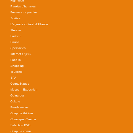
High-Tech
Paroles d'hommes
Femmes de paroles
Sorties
L'agenda culturel d'Alliance
Théâtre
Fashion
Danse
Spectacles
Internet et jeux
Food-in
Shopping
Tourisme
SPA
Cours/Stages
Musée – Exposition
Going out
Culture
Rendez-vous
Coup de théâtre
Chronique Cinéma
Selection DVD
Coup de coeur