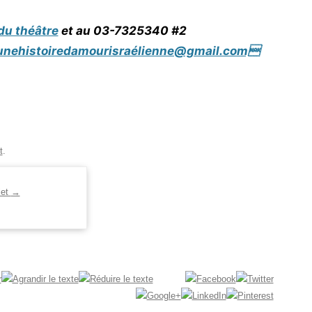
 du théâtre
et au 03-7325340 #2
ehistoiredamourisraélienne@gmail.com
t
.
let
→