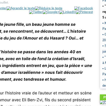
Pa
uillet
.
• 
re
5 
• 
le jeune fille, un beau jeune homme se
Pa
t, se rencontrent, se découvrent… L’histoire
• 
le du jeu de l’Amour et du Hasard ? Oui… et
20
• 
’histoire se passe dans les années 40 en
ju
• 
e, avec en toile de fond la création d’Israël,
à 
s ingrédients entrent en jeu, que la pièce « une
• 
e d’amour israélienne » nous fait découvrir
Pa
ement, avec tendresse et humour.
• 
de
r l’histoire vraie de l’auteur et metteur en scène
P
’amour avec Eli Ben-Zvi, fils du second président