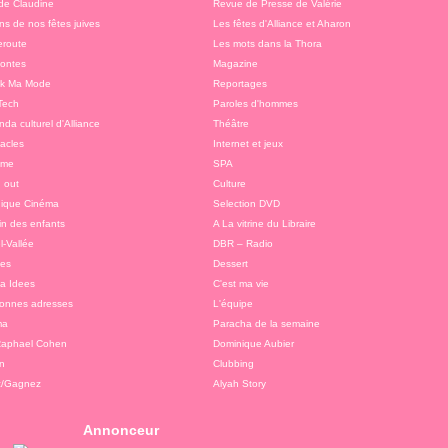
 de Claudine
Revue de Presse de Valérie
ns de nos fêtes juives
Les fêtes d'Alliance et Aharon
route
Les mots dans la Thora
ontes
Magazine
ok Ma Mode
Reportages
Tech
Paroles d'hommes
da culturel d'Alliance
Théâtre
acles
Internet et jeux
sme
SPA
 out
Culture
ique Cinéma
Selection DVD
in des enfants
A La vitrine du Libraire
l-Vallée
DBR – Radio
tes
Dessert
 a Idees
C'est ma vie
onnes adresses
L'équipe
ma
Paracha de la semaine
Raphael Cohen
Dominique Aubier
n
Clubbing
z/Gagnez
Alyah Story
Annonceur