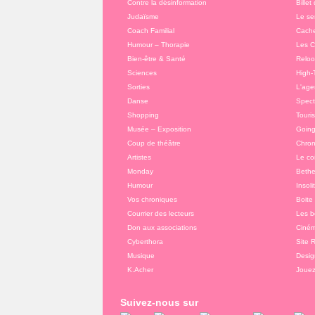
Contre la désinformation
Billet
Judaïsme
Le se
Coach Familial
Cache
Humour – Thorapie
Les C
Bien-être & Santé
Relo
Sciences
High-
Sorties
L'agen
Danse
Spect
Shopping
Touri
Musée – Exposition
Going
Coup de théâtre
Chron
Artistes
Le co
Monday
Bethe
Humour
Insoli
Vos chroniques
Boite
Courrier des lecteurs
Les b
Don aux associations
Ciné
Cyberthora
Site 
Musique
Desig
K.Acher
Joue
Suivez-nous sur