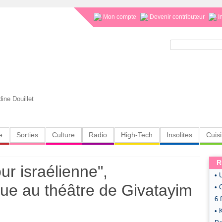
Mon compte
Devenir contributeur
I
Rechercher :
dine Douillet
e
Sorties
Culture
Radio
High-Tech
Insolites
Cuis
R
ur israélienne",
• 
que au théâtre de Givatayim
• 
6 
• 