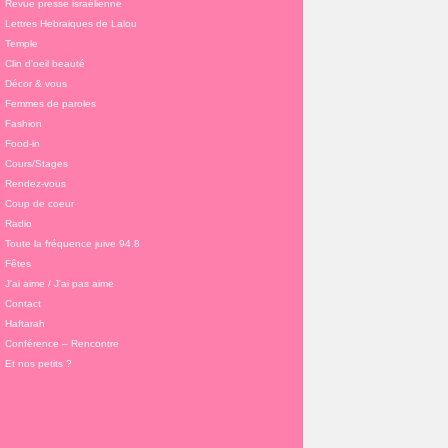
Revue presse israélienne
Lettres Hebraiques de Lalou
Temple
Clin d'oeil beauté
Décor & vous
Femmes de paroles
Fashion
Food-in
Cours/Stages
Rendez-vous
Coup de coeur
Radio
Toute la fréquence juive 94.8
Fêtes
J'ai aime / J'ai pas aime
Contact
Haftarah
Conférence – Rencontre
Et nos petits ?