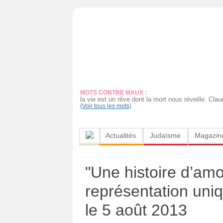
Actualités
Judaïsme
Magazine
MOTS CONTRE MAUX :
Sorties
la vie est un rêve dont la mort nous réveille. Clau
(Voir tous les mots)
Culture
Actualités
Judaïsme
Magazin
Radio
High-
"Une histoire d’amo
Tech
représentation uni
Insolites
le 5 août 2013
Cuisine