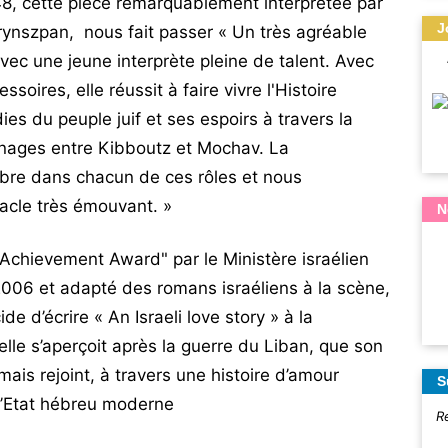
1948, cette pièce remarquablement interprétée par
J
rynszpan, nous fait passer « Un très agréable
ec une jeune interprète pleine de talent. Avec
ires, elle réussit à faire vivre l'Histoire
dies du peuple juif et ses espoirs à travers la
nnages entre Kibboutz et Mochav. La
bre dans chacun de ces rôles et nous
cle très émouvant. »
N
e Achievement Award" par le Ministère israélien
 2006 et adapté des romans israéliens à la scène,
 d’écrire « An Israeli love story » à la
lle s’aperçoit après la guerre du Liban, que son
mais rejoint, à travers une histoire d’amour
S
 l’Etat hébreu moderne
R