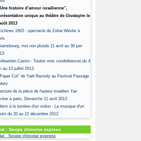
ris
"Une histoire d’amour israélienne",
présentation unique au théâtre de Givatayim le
août 2013
Kichinev 1903 - spectacle de Zohar Wexler à
ris
Gainsbourg, moi non plusdu 11 avril au 30 juin
13
Sébastien Castro - Toutes mes condoléances,du 4
in au 13 juillet 2013
"Paper Cut" de Yaël Rasooly au Festival Passage
Metz
Lecture de la pièce de l'auteur israélien Yair
cker à paris, Dimanche 21 avril 2013
Haïm à la lumière d'un violon - La musique d'un
stin du 20 au 22 décembre 2012
lat : Soupe chinoise express