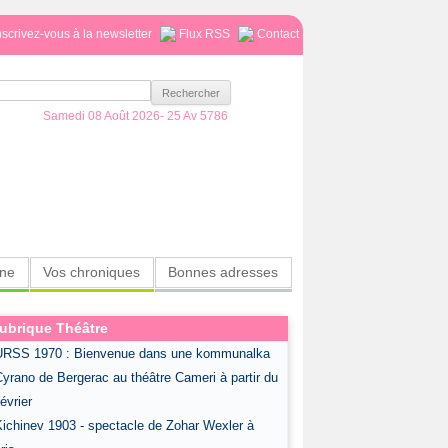
nscrivez-vous à la newsletter
Flux RSS
Contact
Samedi 08 Août 2026-
25 Av 5786
ine
Vos chroniques
Bonnes adresses
ubrique Théâtre
URSS 1970 : Bienvenue dans une kommunalka
Cyrano de Bergerac au théâtre Cameri à partir du
février
Kichinev 1903 - spectacle de Zohar Wexler à