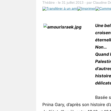
Théâtre
- le
31 juillet 2013
-
par
Claudine Do
Vos
chroniques
Les
Une bel
bonnes
croisen
adresses
éternel
Non…
Quand l
Palestin
d’autre
histoir
délicat
Basée su
Pnina Gary, d’après son histoire d