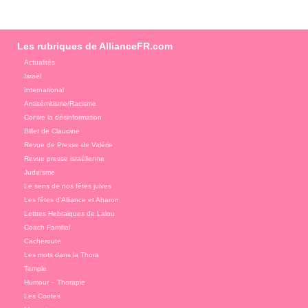
Les rubriques de AllianceFR.com
Actualités
Israël
International
Antisémitisme/Racisme
Contre la désinformation
Billet de Claudine
Revue de Presse de Valérie
Revue presse israélienne
Judaïsme
Le sens de nos fêtes juives
Les fêtes d'Alliance et Aharon
Lettres Hebraiques de Lalou
Coach Familial
Cacheroute
Les mots dans la Thora
Temple
Humour – Thorapie
Les Contes