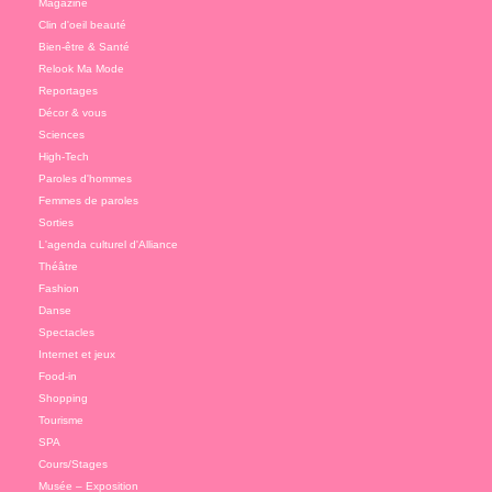
Magazine
Clin d'oeil beauté
Bien-être & Santé
Relook Ma Mode
Reportages
Décor & vous
Sciences
High-Tech
Paroles d'hommes
Femmes de paroles
Sorties
L'agenda culturel d'Alliance
Théâtre
Fashion
Danse
Spectacles
Internet et jeux
Food-in
Shopping
Tourisme
SPA
Cours/Stages
Musée – Exposition