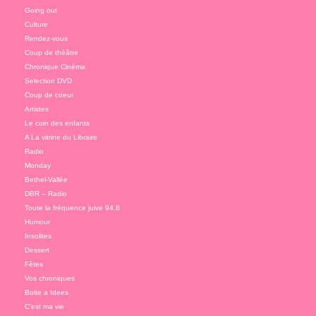
Going out
Culture
Rendez-vous
Coup de théâtre
Chronique Cinéma
Selection DVD
Coup de coeur
Artistes
Le coin des enfants
A La vitrine du Libraire
Radio
Monday
Bethel-Vallée
DBR – Radio
Toute la fréquence juive 94.8
Humour
Insolites
Dessert
Fêtes
Vos chroniques
Boite a Idees
C'est ma vie