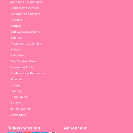
J'ai aime / J'ai pas aime
Courrier des lecteurs
Les bonnes adresses
L'équipe
Contact
Don aux associations
Cinéma
Paracha de la semaine
Haftarah
Cyberthora
Site Raphael Cohen
Dominique Aubier
Conférence – Rencontre
Musique
Design
Clubbing
Et nos petits ?
K.Acher
Jouez/Gagnez
Alyah Story
Suivez-nous sur
Annonceur