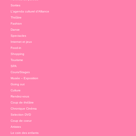
Sorties
L'agenda culturel d'Alliance
Théâtre
Fashion
Danse
Spectacles
Internet et jeux
Food-in
Shopping
Tourisme
SPA
Cours/Stages
Musée – Exposition
Going out
Culture
Rendez-vous
Coup de théâtre
Chronique Cinéma
Selection DVD
Coup de coeur
Artistes
Le coin des enfants