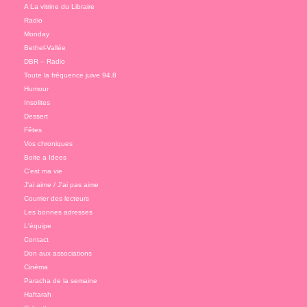
A La vitrine du Libraire
Radio
Monday
Bethel-Vallée
DBR – Radio
Toute la fréquence juive 94.8
Humour
Insolites
Dessert
Fêtes
Vos chroniques
Boite a Idees
C'est ma vie
J'ai aime / J'ai pas aime
Courrier des lecteurs
Les bonnes adresses
L'équipe
Contact
Don aux associations
Cinéma
Paracha de la semaine
Haftarah