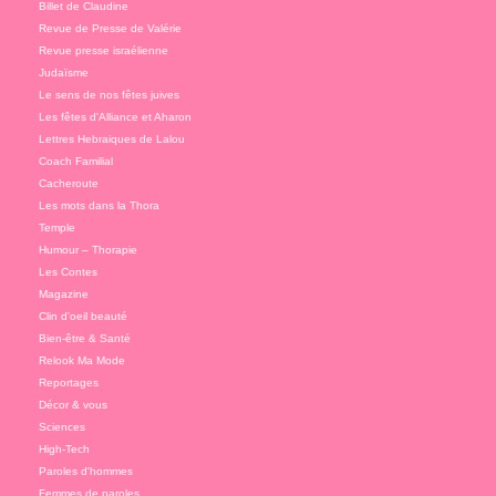
Billet de Claudine
Revue de Presse de Valérie
Revue presse israélienne
Judaïsme
Le sens de nos fêtes juives
Les fêtes d'Alliance et Aharon
Lettres Hebraiques de Lalou
Coach Familial
Cacheroute
Les mots dans la Thora
Temple
Humour – Thorapie
Les Contes
Magazine
Clin d'oeil beauté
Bien-être & Santé
Relook Ma Mode
Reportages
Décor & vous
Sciences
High-Tech
Paroles d'hommes
Femmes de paroles