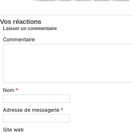
Vos réactions
Laisser un commentaire
Commentaire
Nom
*
Adresse de messagerie
*
Site web