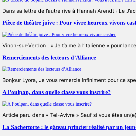
Dans sa lettre de l’autre rive à Hannah Arendt : Le J’a
Pièce de théâtre juive : Pour vivre heureux vivons cas
Vinon-sur-Verdon : « Je t’aime à l’italienne » pour lance
Remerciements des lecteurs d’Alliance
Bonjour Lyora, Je vous remercie infiniment pour ce specta
A l’oulpan, dans quelle classe vous inscrire?
Article paru dans « Tel-Avivre » Sauf si vous êtes un(e)
La Sachertorte : le gâteau princier réalisé par un jeun