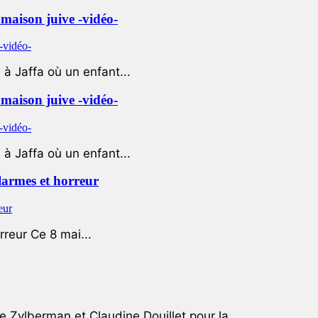
e maison juive -vidéo-
à Jaffa où un enfant...
e maison juive -vidéo-
à Jaffa où un enfant...
 larmes et horreur
rreur Ce 8 mai...
e Zylberman et Claudine Douillet pour la...