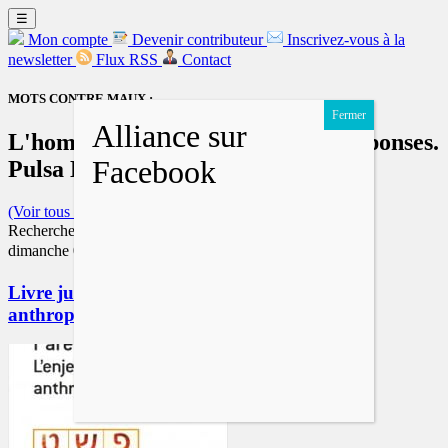
☰
Mon compte
Devenir contributeur
Inscrivez-vous à la
newsletter
Flux RSS
Contact
MOTS CONTRE MAUX :
L'homme ne peut vivre avec des réponses.
Pulsa Di Nura Richard Sitbon
(Voir tous les mots)
Rechercher :
dimanche 09 août 2026-
Livre juif : Parent 1 – Parent 2 L’enjeu
anthropologique