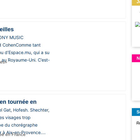
J
illes
 SONY MUSIC
d CohenComme tant
tinu d’Espace.mu, qui a su
N
 au Royaume-Uni. C’est-
 en tournée en
l Gat, Hofesh. Shechter,
S
es visages trop
R
upe du chorégraphe
r à Aix-en-Provence....