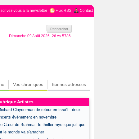
nscrivez-vous à la newsletter
Flux RSS
Contact
Dimanche 09 Août 2026-
26 Av 5786
ine
Vos chroniques
Bonnes adresses
ubrique Artistes
Richard Clayderman de retour en Israël : deux
ncerts événement en novembre
Le Cœur de Brahma : le thriller mystique juif que
ut le monde va s'arracher