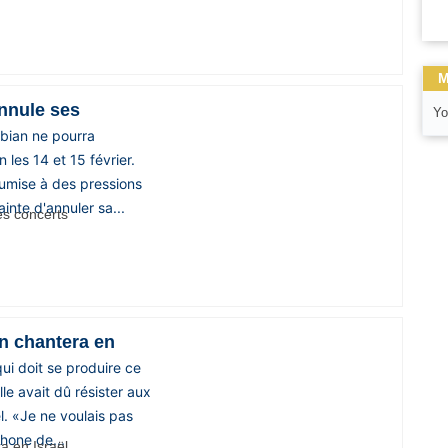
M
nnule ses
Yo
abian ne pourra
 les 14 et 15 février.
umise à des pressions
ainte d'annuler sa...
in chantera en
qui doit se produire ce
le avait dû résister aux
l. «Je ne voulais pas
hone de...