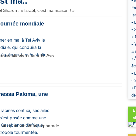
est ma..
• 
Fr
Is
• 
tournée mondiale
• 
• 
er en mai à Tel Aviv le
• 
iale, qui conduira la
à 
 également en Australie
• 
êt
• 
cé
• 
Vanessa Paloma, une
dé
acines sont ici, ses ailes
E
ma s’est posée comme une
c
 Casablanca d’Afrique,
tropole tourmentée.