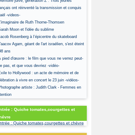
Mémoire juive, génération Z : Trois jeunes
ançais ont réinventé la transmission et conquis
raël -videos-
L'imaginaire de Ruth Thorne-Thomsen
Sarah Moon et l'idée du sublime
Jacob Rosenberg à l’épicentre du skateboard
Yaacov Agam, géant de l'art israélien, s'est éteint
98 ans
À pied d'œuvre : le film que vous ne verrez peut-
re pas, et que vous devriez -vidéo-
Exile to Hollywood : un acte de mémoire et de
lébration à vivre en concert le 23 juin -vidéos-
Photographe artiste : Judith Clark - Femmes en
tention
ntrée : Quiche tomates,courgettes et
hévre