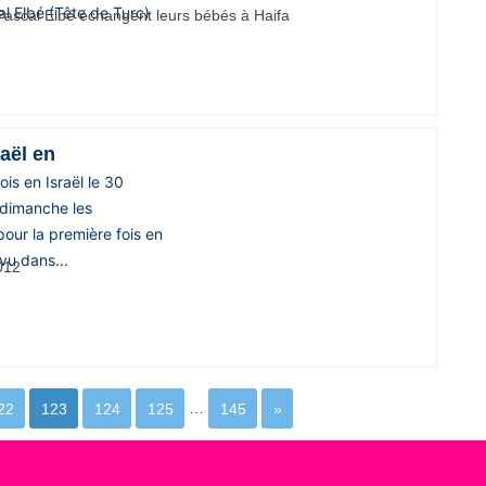
l Elbé (Tête de Turc)
aël en
is en Israël le 30
 dimanche les
our la première fois en
vu dans...
22
123
124
125
…
145
»