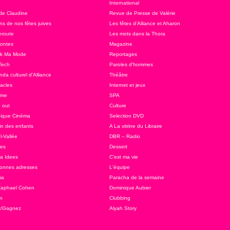
International
 de Claudine
Revue de Presse de Valérie
ns de nos fêtes juives
Les fêtes d'Alliance et Aharon
route
Les mots dans la Thora
ontes
Magazine
ok Ma Mode
Reportages
Tech
Paroles d'hommes
da culturel d'Alliance
Théâtre
acles
Internet et jeux
sme
SPA
 out
Culture
ique Cinéma
Selection DVD
in des enfants
A La vitrine du Libraire
l-Vallée
DBR – Radio
tes
Dessert
 a Idees
C'est ma vie
onnes adresses
L'équipe
ma
Paracha de la semaine
Raphael Cohen
Dominique Aubier
n
Clubbing
z/Gagnez
Alyah Story