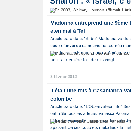
Sharon : « Israël, c’
Vos
chroniques
Madonna entreprend une 9ème 
Les
eten mai à Tel
bonnes
Article paru dans "rtl.be" Madonna va donn
adresses
coup d'envoi de sa neuvième tournée mond
chanteuse en Europe, puis en Amérique et
pour la première fois depuis vingt...
8 février 2012
Il était une fois à Casablanca 
colombe
Article paru dans "L'Observateur.info" Ses r
ont frôlé tous les ailleurs. Vanessa Palo
colombe venue d’Amérique sur les toits de
apaisant de ses couplets mélodieux la mé