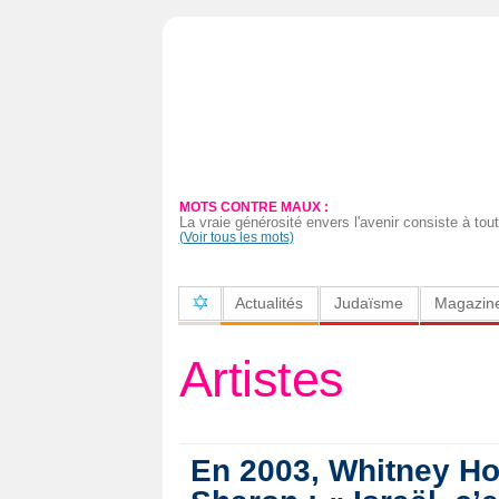
Actualités
Judaïsme
Magazine
MOTS CONTRE MAUX :
Sorties
La vraie générosité envers l'avenir consiste à to
(Voir tous les mots)
Culture
Actualités
Judaïsme
Magazin
Radio
High-
Artistes
Tech
Insolites
En 2003, Whitney Hou
Cuisine