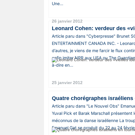
Une...
26 janvier 2012
Leonard Cohen: verdeur des «vie
Article paru dans "Cyberpresse" Brunet
ENTERTAINMENT CANADA INC. - Leonar
d’autres, je viens de me farcir le flux con
enfin imiter NPR aux USA ou The Guardian
à-dire en...
25 janvier 2012
Quatre chorégraphes israéliens
Article paru dans "Le Nouvel Obs" Emanue
Yuval Pick et Barak Marschall présentent l
méconnus de la danse israélienne La tro
Emanuel Gat se produit du 22 au 24 févrie