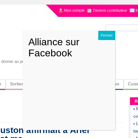
Mon compte
Devenir contributeur
I
Rechercher :
ut donner au présent. Albert Camus
e
Sorties
Culture
Radio
High-Tech
Insolites
Cuis
R
• 
co
• 
ston affirmait à Ariel
to