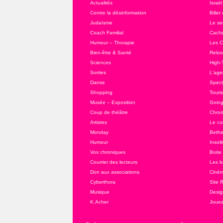
Actualités
Israël
Contre la désinformation
Billet
Judaïsme
Le se
Coach Familial
Cache
Humour – Thorapie
Les C
Bien-être & Santé
Relo
Sciences
High-
Sorties
L'agen
Danse
Spect
Shopping
Touri
Musée – Exposition
Going
Coup de théâtre
Chron
Artistes
Le co
Monday
Bethe
Humour
Insoli
Vos chroniques
Boite
Courrier des lecteurs
Les b
Don aux associations
Ciné
Cyberthora
Site 
Musique
Desig
K.Acher
Joue