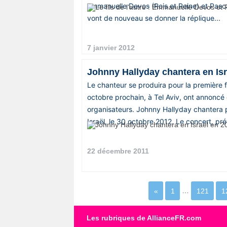
Emmanuelle Devos (Rois et Reine) et Pasca
vont de nouveau se donner la réplique...
7 janvier 2012
Johnny Hallyday chantera en Isr
Le chanteur se produira pour la première fo
octobre prochain, à Tel Aviv, ont annoncé
organisateurs. Johnny Hallyday chantera p
Israël, le 30 octobre 2012. Le concert, pré
22 décembre 2011
«
1
…
121
1
Les rubriques de AllianceFR.com