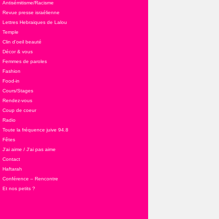
Antisémitisme/Racisme
Revue presse israélienne
Lettres Hebraiques de Lalou
Temple
Clin d'oeil beauté
Décor & vous
Femmes de paroles
Fashion
Food-in
Cours/Stages
Rendez-vous
Coup de coeur
Radio
Toute la fréquence juive 94.8
Fêtes
J'ai aime / J'ai pas aime
Contact
Haftarah
Conférence – Rencontre
Et nos petits ?