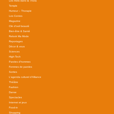
Les mots dans la Thora
Temple
Humour – Thorapie
Les Contes
Magazine
Clin d'oeil beauté
Bien-être & Santé
Relook Ma Mode
Reportages
Décor & vous
Sciences
High-Tech
Paroles d'hommes
Femmes de paroles
Sorties
L'agenda culturel d'Alliance
Théâtre
Fashion
Danse
Spectacles
Internet et jeux
Food-in
Shopping