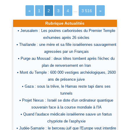
«
1
2
3
4
…
3 516
»
Rubrique Actualités
• Jerusalem : Les poutres carbonisées du Premier Temple
exhumées après 26 siècles
• Thaïlande : une mère et sa fille israéliennes sauvagement
agressées par un Français
• Purge au Mossad : deux têtes tombent après l'échec du
plan de renversement en Iran
• Mont du Temple : 600 000 vestiges archéologiques, 2600
ans de présence juive
• Gaza : sous la trêve, le Hamas reste tapi dans ses
tunnels
• Projet Nexus : Israël se dote d'un ordinateur quantique
souverain face à la course mondiale à l'IA
• Quand l'audace médicale israélienne sauve un fœtus
chypriote de l'asphyxie
• Judée-Samarie : le berceau juif que l'Europe veut interdire