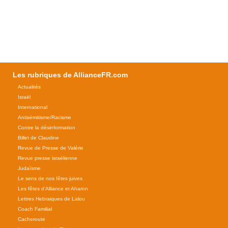
Les rubriques de AllianceFR.com
Actualités
Israël
International
Antisémitisme/Racisme
Contre la désinformation
Billet de Claudine
Revue de Presse de Valérie
Revue presse israélienne
Judaïsme
Le sens de nos fêtes juives
Les fêtes d'Alliance et Aharon
Lettres Hebraiques de Lalou
Coach Familial
Cacheroute