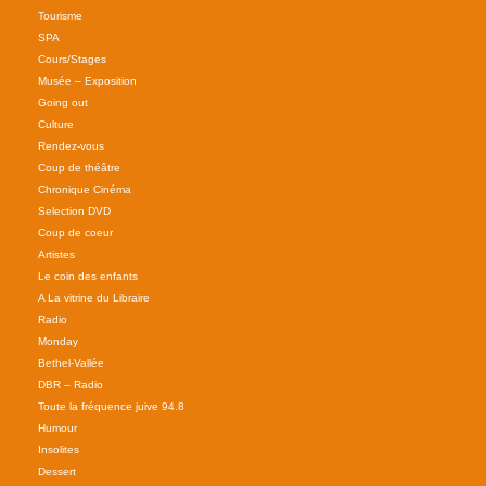
Tourisme
SPA
Cours/Stages
Musée – Exposition
Going out
Culture
Rendez-vous
Coup de théâtre
Chronique Cinéma
Selection DVD
Coup de coeur
Artistes
Le coin des enfants
A La vitrine du Libraire
Radio
Monday
Bethel-Vallée
DBR – Radio
Toute la fréquence juive 94.8
Humour
Insolites
Dessert