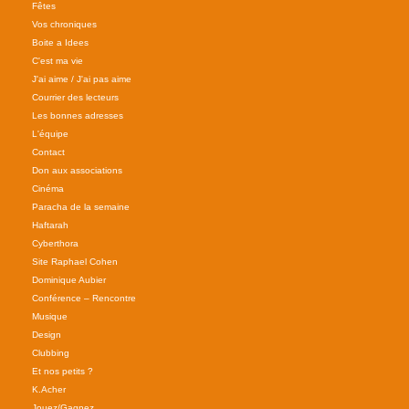
Fêtes
Vos chroniques
Boite a Idees
C'est ma vie
J'ai aime / J'ai pas aime
Courrier des lecteurs
Les bonnes adresses
L'équipe
Contact
Don aux associations
Cinéma
Paracha de la semaine
Haftarah
Cyberthora
Site Raphael Cohen
Dominique Aubier
Conférence – Rencontre
Musique
Design
Clubbing
Et nos petits ?
K.Acher
Jouez/Gagnez