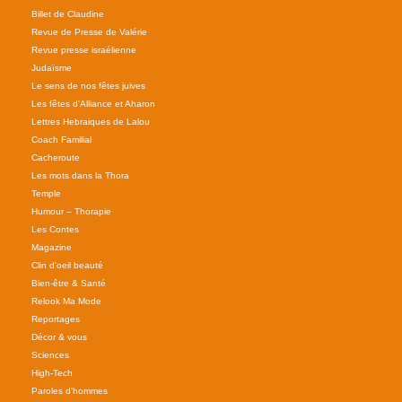
Billet de Claudine
Revue de Presse de Valérie
Revue presse israélienne
Judaïsme
Le sens de nos fêtes juives
Les fêtes d'Alliance et Aharon
Lettres Hebraiques de Lalou
Coach Familial
Cacheroute
Les mots dans la Thora
Temple
Humour – Thorapie
Les Contes
Magazine
Clin d'oeil beauté
Bien-être & Santé
Relook Ma Mode
Reportages
Décor & vous
Sciences
High-Tech
Paroles d'hommes