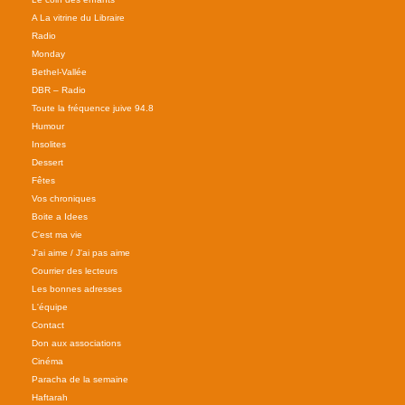
A La vitrine du Libraire
Radio
Monday
Bethel-Vallée
DBR – Radio
Toute la fréquence juive 94.8
Humour
Insolites
Dessert
Fêtes
Vos chroniques
Boite a Idees
C'est ma vie
J'ai aime / J'ai pas aime
Courrier des lecteurs
Les bonnes adresses
L'équipe
Contact
Don aux associations
Cinéma
Paracha de la semaine
Haftarah