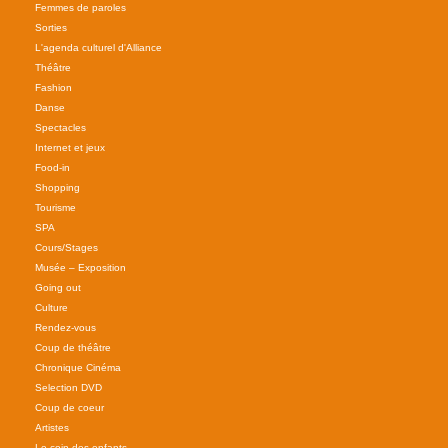
Femmes de paroles
Sorties
L'agenda culturel d'Alliance
Théâtre
Fashion
Danse
Spectacles
Internet et jeux
Food-in
Shopping
Tourisme
SPA
Cours/Stages
Musée – Exposition
Going out
Culture
Rendez-vous
Coup de théâtre
Chronique Cinéma
Selection DVD
Coup de coeur
Artistes
Le coin des enfants