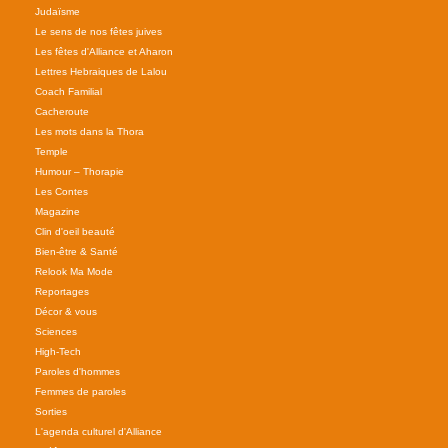
Judaïsme
Le sens de nos fêtes juives
Les fêtes d'Alliance et Aharon
Lettres Hebraiques de Lalou
Coach Familial
Cacheroute
Les mots dans la Thora
Temple
Humour – Thorapie
Les Contes
Magazine
Clin d'oeil beauté
Bien-être & Santé
Relook Ma Mode
Reportages
Décor & vous
Sciences
High-Tech
Paroles d'hommes
Femmes de paroles
Sorties
L'agenda culturel d'Alliance