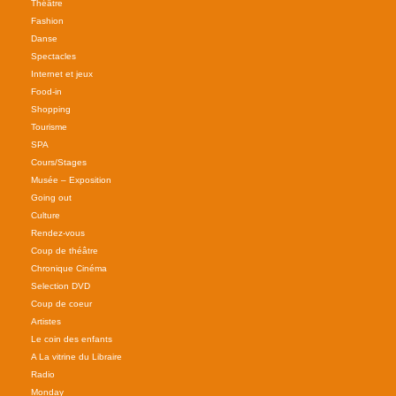
Théâtre
Fashion
Danse
Spectacles
Internet et jeux
Food-in
Shopping
Tourisme
SPA
Cours/Stages
Musée – Exposition
Going out
Culture
Rendez-vous
Coup de théâtre
Chronique Cinéma
Selection DVD
Coup de coeur
Artistes
Le coin des enfants
A La vitrine du Libraire
Radio
Monday