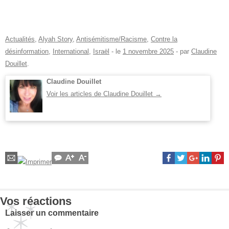
Actualités
,
Alyah Story
,
Antisémitisme/Racisme
,
Contre la
désinformation
,
International
,
Israël
- le
1 novembre 2025
-
par
Claudine
Douillet
.
Claudine Douillet
Voir les articles de Claudine Douillet
→
Vos réactions
Laisser un commentaire