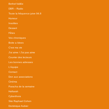
Bethel-Vallée
DBR – Radio
Toute la fréquence juive 94.8
Humour
Insolites
Dessert
Fêtes
Vos chroniques
Boite a Idees
C'est ma vie
J'ai aime / J'ai pas aime
Courrier des lecteurs
Les bonnes adresses
L'équipe
Contact
Don aux associations
Cinéma
Paracha de la semaine
Haftarah
Cyberthora
Site Raphael Cohen
Dominique Aubier