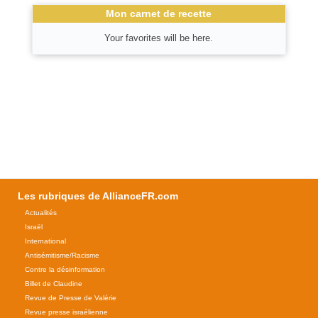
Mon carnet de recette
Your favorites will be here.
Les rubriques de AllianceFR.com
Actualités
Israël
International
Antisémitisme/Racisme
Contre la désinformation
Billet de Claudine
Revue de Presse de Valérie
Revue presse israélienne