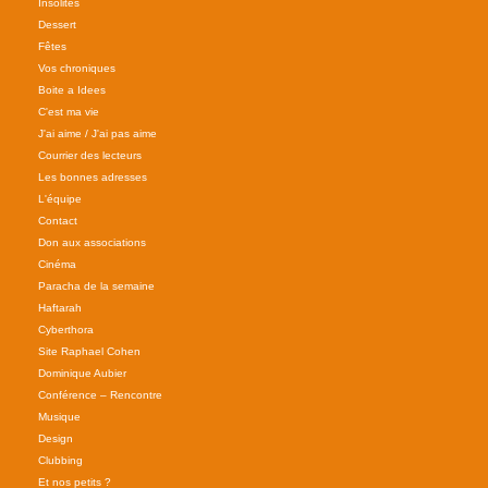
Insolites
Dessert
Fêtes
Vos chroniques
Boite a Idees
C'est ma vie
J'ai aime / J'ai pas aime
Courrier des lecteurs
Les bonnes adresses
L'équipe
Contact
Don aux associations
Cinéma
Paracha de la semaine
Haftarah
Cyberthora
Site Raphael Cohen
Dominique Aubier
Conférence – Rencontre
Musique
Design
Clubbing
Et nos petits ?