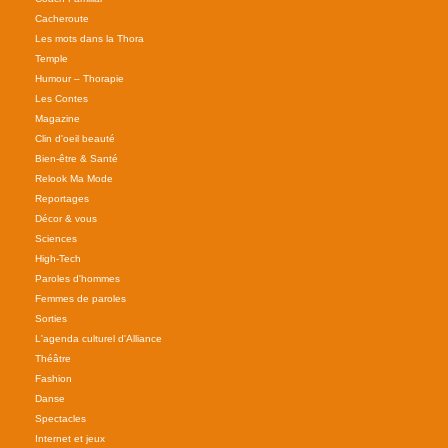
Cacheroute
Les mots dans la Thora
Temple
Humour – Thorapie
Les Contes
Magazine
Clin d'oeil beauté
Bien-être & Santé
Relook Ma Mode
Reportages
Décor & vous
Sciences
High-Tech
Paroles d'hommes
Femmes de paroles
Sorties
L'agenda culturel d'Alliance
Théâtre
Fashion
Danse
Spectacles
Internet et jeux