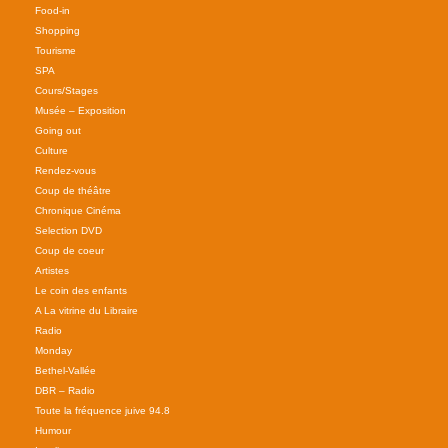
Food-in
Shopping
Tourisme
SPA
Cours/Stages
Musée – Exposition
Going out
Culture
Rendez-vous
Coup de théâtre
Chronique Cinéma
Selection DVD
Coup de coeur
Artistes
Le coin des enfants
A La vitrine du Libraire
Radio
Monday
Bethel-Vallée
DBR – Radio
Toute la fréquence juive 94.8
Humour