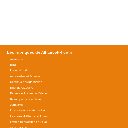
Les rubriques de AllianceFR.com
Actualités
Israël
International
Antisémitisme/Racisme
Contre la désinformation
Billet de Claudine
Revue de Presse de Valérie
Revue presse israélienne
Judaïsme
Le sens de nos fêtes juives
Les fêtes d'Alliance et Aharon
Lettres Hebraiques de Lalou
Coach Familial