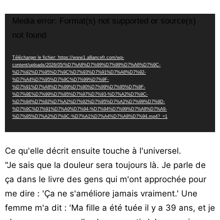
Lecteur
Media error: Format(s) not supported or source(s)
vidéo
not found
Télécharger le fichier: https://www1.alliancefr.com/wp-
content/uploads/2026/05/%D7%A8%D7%99%D7%99%D7%A6%D7%9C-
%D7%92%D7%95%D7%9C%D7%93%D7%91%D7%A8%D7%92-
%D7%A4%D7%95%D7%9C%D7%99%D7%9F-
%D7%91%D7%A8%D7%99%D7%90%D7%99%D7%95%D7%9F-
%D7%9E%D7%99%D7%95%D7%97%D7%93-%D7%A2%D7%9C-
%D7%94%D7%92%D7%A2%D7%92%D7%95%D7%A2%D7%99%D7%9D-
%D7%9C%D7%91%D7%A0%D7%94-%D7%94%D7%99%D7%A8%D7%A9-
%D7%95%D7%A2%D7%9C-%D7%A1%D7%A4%D7%A8%D7%94.mp4?_=1
Ce qu'elle décrit ensuite touche à l'universel.
"Je sais que la douleur sera toujours là. Je parle de
ça dans le livre des gens qui m'ont approchée pour
me dire : 'Ça ne s'améliore jamais vraiment.' Une
femme m'a dit : 'Ma fille a été tuée il y a 39 ans, et je