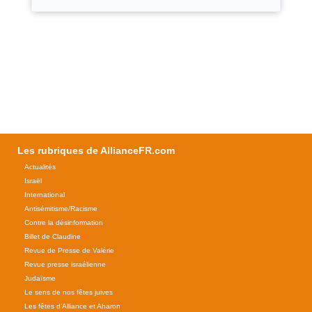
Les rubriques de AllianceFR.com
Actualités
Israël
International
Antisémitisme/Racisme
Contre la désinformation
Billet de Claudine
Revue de Presse de Valérie
Revue presse israélienne
Judaïsme
Le sens de nos fêtes juives
Les fêtes d'Alliance et Aharon