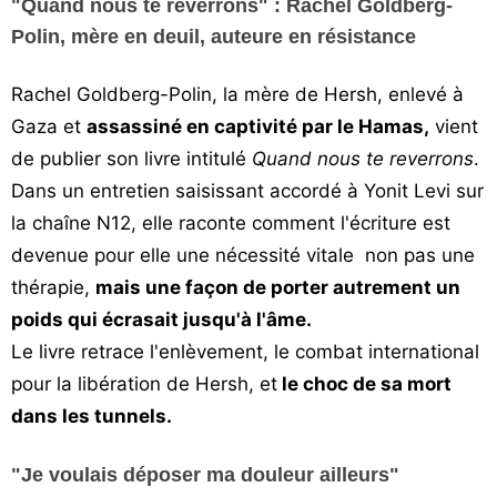
"Quand nous te reverrons" : Rachel Goldberg-
Vos
Polin, mère en deuil, auteure en résistance
chroniques
Rachel Goldberg-Polin, la mère de Hersh, enlevé à
Les
bonnes
Gaza et
assassiné en captivité par le Hamas,
vient
adresses
de publier son livre intitulé
Quand nous te reverrons
.
Dans un entretien saisissant accordé à Yonit Levi sur
la chaîne N12, elle raconte comment l'écriture est
devenue pour elle une nécessité vitale non pas une
thérapie,
mais une façon de porter autrement un
poids qui écrasait jusqu'à l'âme.
Le livre retrace l'enlèvement, le combat international
pour la libération de Hersh, et
le choc de sa mort
dans les tunnels.
"Je voulais déposer ma douleur ailleurs"