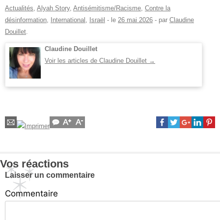
Actualités
,
Alyah Story
,
Antisémitisme/Racisme
,
Contre la
désinformation
,
International
,
Israël
- le
26 mai 2026
-
par
Claudine
Douillet
.
Claudine Douillet
Voir les articles de Claudine Douillet
→
Vos réactions
Laisser un commentaire
Commentaire