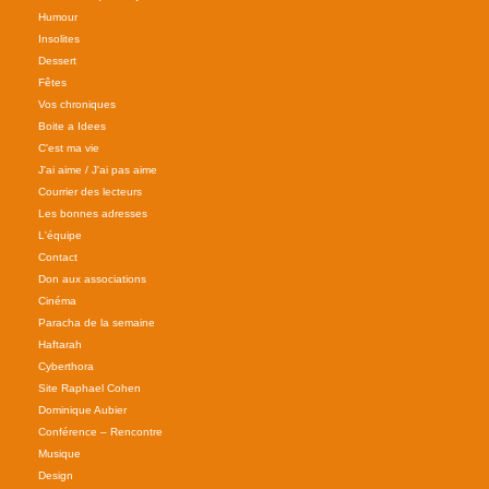
Humour
Insolites
Dessert
Fêtes
Vos chroniques
Boite a Idees
C'est ma vie
J'ai aime / J'ai pas aime
Courrier des lecteurs
Les bonnes adresses
L'équipe
Contact
Don aux associations
Cinéma
Paracha de la semaine
Haftarah
Cyberthora
Site Raphael Cohen
Dominique Aubier
Conférence – Rencontre
Musique
Design