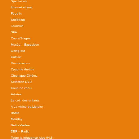
Spectacles
Internet et jeux
Food-in
Shopping
Tourisme
SPA
Cours/Stages
Musée – Exposition
Going out
Culture
Rendez-vous
Coup de théâtre
Chronique Cinéma
Selection DVD
Coup de coeur
Artistes
Le coin des enfants
A La vitrine du Libraire
Radio
Monday
Bethel-Vallée
DBR – Radio
Toute la fréquence juive 94.8