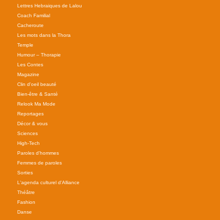
Lettres Hebraiques de Lalou
Coach Familial
Cacheroute
Les mots dans la Thora
Temple
Humour – Thorapie
Les Contes
Magazine
Clin d'oeil beauté
Bien-être & Santé
Relook Ma Mode
Reportages
Décor & vous
Sciences
High-Tech
Paroles d'hommes
Femmes de paroles
Sorties
L'agenda culturel d'Alliance
Théâtre
Fashion
Danse