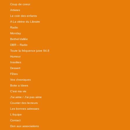
Coup de coeur
Artistes
Le coin des enfants
A La vitrine du Libraire
Radio
Monday
Bethel-Vallée
DBR – Radio
Toute la fréquence juive 94.8
Humour
Insolites
Dessert
Fêtes
Vos chroniques
Boite a Idees
C'est ma vie
J'ai aime / J'ai pas aime
Courrier des lecteurs
Les bonnes adresses
L'équipe
Contact
Don aux associations