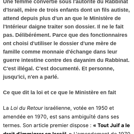
Une femme convertie sous l'autorité du Rabbinat
Vos
d'Israël, mère de trois enfants dont un fils autiste,
chroniques
attend depuis plus d'un an que le Ministère de
Les
l'Intérieur daigne traiter son dossier. Il ne le fait
bonnes
pas. Délibérément. Parce que des fonctionnaires
adresses
ont choisi d'utiliser le dossier d'une mère de
famille comme monnaie d'échange dans leur
guerre intestine contre des dayanim du Rabbinat.
C'est illégal. C'est documenté. Et personne,
jusqu'ici, n'en a parlé.
Ce que dit la loi et ce que le Ministère en fait
La
Loi du Retour
israélienne, votée en 1950 et
amendée en 1970, est sans ambiguïté dans ses
termes. Son article premier dispose :
« Tout Juif a le