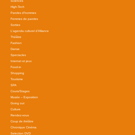
Sciences
High-Tech
Paroles d'hommes
Femmes de paroles
Sorties
L'agenda culturel d'Alliance
Théâtre
Fashion
Danse
Spectacles
Internet et jeux
Food-in
Shopping
Tourisme
SPA
Cours/Stages
Musée – Exposition
Going out
Culture
Rendez-vous
Coup de théâtre
Chronique Cinéma
Selection DVD