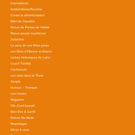
International
Antisémitisme/Racisme
Contre la désinformation
Billet de Claudine
Revue de Presse de Valérie
Revue presse israélienne
Judaïsme
Le sens de nos fêtes juives
Les fêtes d'Alliance et Aharon
Lettres Hebraiques de Lalou
Coach Familial
Cacheroute
Les mots dans la Thora
Temple
Humour – Thorapie
Les Contes
Magazine
Clin d'oeil beauté
Bien-être & Santé
Relook Ma Mode
Reportages
Décor & vous