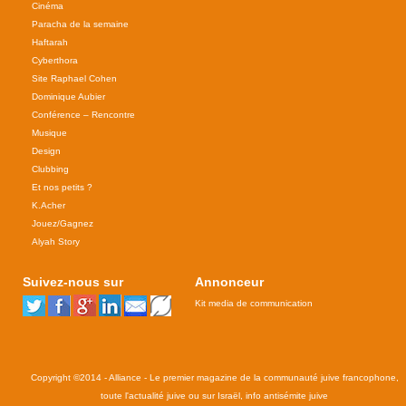
Cinéma
Paracha de la semaine
Haftarah
Cyberthora
Site Raphael Cohen
Dominique Aubier
Conférence – Rencontre
Musique
Design
Clubbing
Et nos petits ?
K.Acher
Jouez/Gagnez
Alyah Story
Suivez-nous sur
Annonceur
Kit media de communication
Copyright ©2014 - Alliance - Le premier magazine de la communauté juive francophone,
toute l'actualité juive ou sur Israël, info antisémite juive