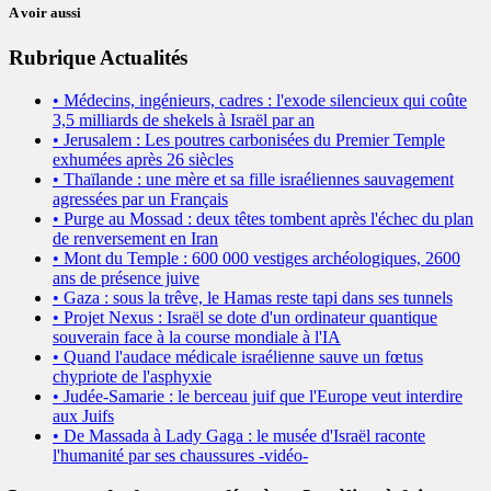
A voir aussi
Rubrique Actualités
• Médecins, ingénieurs, cadres : l'exode silencieux qui coûte
3,5 milliards de shekels à Israël par an
• Jerusalem : Les poutres carbonisées du Premier Temple
exhumées après 26 siècles
• Thaïlande : une mère et sa fille israéliennes sauvagement
agressées par un Français
• Purge au Mossad : deux têtes tombent après l'échec du plan
de renversement en Iran
• Mont du Temple : 600 000 vestiges archéologiques, 2600
ans de présence juive
• Gaza : sous la trêve, le Hamas reste tapi dans ses tunnels
• Projet Nexus : Israël se dote d'un ordinateur quantique
souverain face à la course mondiale à l'IA
• Quand l'audace médicale israélienne sauve un fœtus
chypriote de l'asphyxie
• Judée-Samarie : le berceau juif que l'Europe veut interdire
aux Juifs
• De Massada à Lady Gaga : le musée d'Israël raconte
l'humanité par ses chaussures -vidéo-