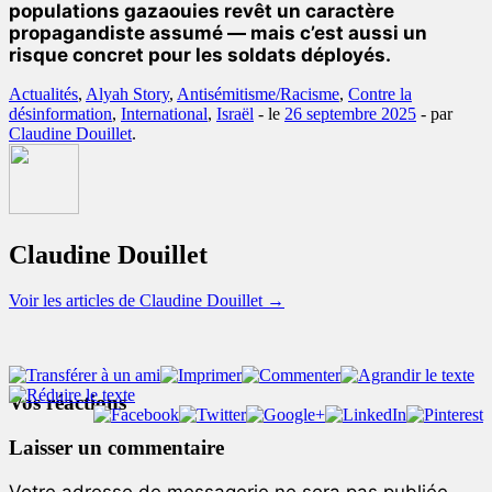
populations gazaouies revêt un caractère
propagandiste assumé — mais c’est aussi un
risque concret pour les soldats déployés.
Actualités
,
Alyah Story
,
Antisémitisme/Racisme
,
Contre la
désinformation
,
International
,
Israël
- le
26 septembre 2025
-
par
Claudine Douillet
.
Claudine Douillet
Voir les articles de Claudine Douillet
→
Vos réactions
Laisser un commentaire
Votre adresse de messagerie ne sera pas publiée.