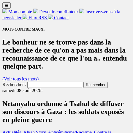
☰
Mon compte
Devenir contributeur
Inscrivez-vous à la
newsletter
Flux RSS
Contact
MOTS CONTRE MAUX :
Le bonheur ne se trouve pas dans la
recherche de ce qu'on a pas mais dans la
reconnaissance de ce que l'on a.. entendu
quelque part.
(Voir tous les mots)
Rechercher :
samedi 08 août 2026-
Netanyahu ordonne à Tsahal de diffuser
son discours à Gaza : les soldats exposés
en pleine guerre
Actualités
,
Alyah Story
,
Antisémitisme/Racisme
,
Contre la