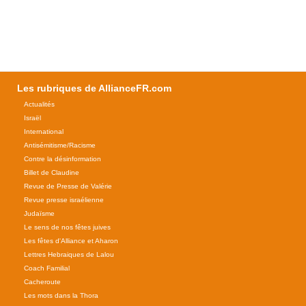
Les rubriques de AllianceFR.com
Actualités
Israël
International
Antisémitisme/Racisme
Contre la désinformation
Billet de Claudine
Revue de Presse de Valérie
Revue presse israélienne
Judaïsme
Le sens de nos fêtes juives
Les fêtes d'Alliance et Aharon
Lettres Hebraiques de Lalou
Coach Familial
Cacheroute
Les mots dans la Thora