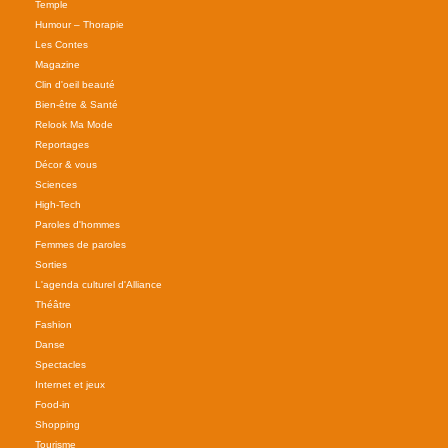
Temple
Humour – Thorapie
Les Contes
Magazine
Clin d'oeil beauté
Bien-être & Santé
Relook Ma Mode
Reportages
Décor & vous
Sciences
High-Tech
Paroles d'hommes
Femmes de paroles
Sorties
L'agenda culturel d'Alliance
Théâtre
Fashion
Danse
Spectacles
Internet et jeux
Food-in
Shopping
Tourisme