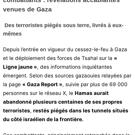
Vos
venues de Gaza
chroniques
Des terroristes piégés sous terre, livrés à eux-
Les
mêmes
bonnes
adresses
Depuis l’entrée en vigueur du cessez-le-feu à Gaza
et le déploiement des forces de Tsahal sur la
«
Ligne jaune »
, des informations inquiétantes
émergent. Selon des sources gazaouies relayées par
la page
« Gaza Report »
, suivie par plus de 69 000
personnes sur le réseau X, le
Hamas aurait
abandonné plusieurs centaines de ses propres
terroristes
,
restés piégés dans les tunnels situés
du côté israélien de la frontière.