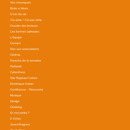
Vos chroniques
Boite a Idees
C'est ma vie
J'ai aime / J'ai pas aime
Courrier des lecteurs
Les bonnes adresses
L'équipe
Contact
Don aux associations
Cinéma
Paracha de la semaine
Haftarah
Cyberthora
Site Raphael Cohen
Dominique Aubier
Conférence – Rencontre
Musique
Design
Clubbing
Et nos petits ?
K.Acher
Jouez/Gagnez