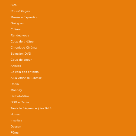
SPA
Cours/Stages
Musée – Exposition
Going out
Culture
Rendez-vous
Coup de théâtre
Chronique Cinéma
Selection DVD
Coup de coeur
Artistes
Le coin des enfants
A La vitrine du Libraire
Radio
Monday
Bethel-Vallée
DBR – Radio
Toute la fréquence juive 94.8
Humour
Insolites
Dessert
Fêtes