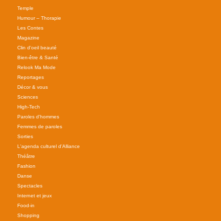
Temple
Humour – Thorapie
Les Contes
Magazine
Clin d'oeil beauté
Bien-être & Santé
Relook Ma Mode
Reportages
Décor & vous
Sciences
High-Tech
Paroles d'hommes
Femmes de paroles
Sorties
L'agenda culturel d'Alliance
Théâtre
Fashion
Danse
Spectacles
Internet et jeux
Food-in
Shopping