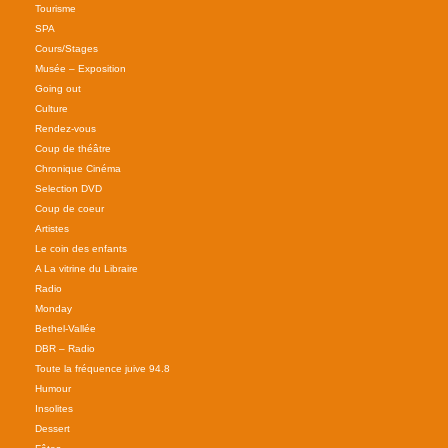
Tourisme
SPA
Cours/Stages
Musée – Exposition
Going out
Culture
Rendez-vous
Coup de théâtre
Chronique Cinéma
Selection DVD
Coup de coeur
Artistes
Le coin des enfants
A La vitrine du Libraire
Radio
Monday
Bethel-Vallée
DBR – Radio
Toute la fréquence juive 94.8
Humour
Insolites
Dessert