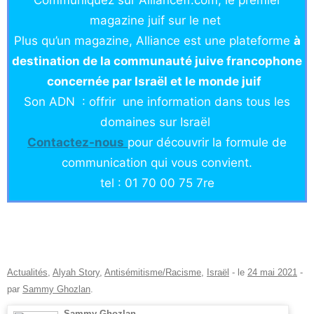
Communiquez sur Alliancefr.com, le premier
magazine juif sur le net
Plus qu’un magazine, Alliance est une plateforme
à
destination de la communauté juive francophone
concernée par Israël et le monde juif
Son ADN : offrir une information dans tous les
domaines sur Israël
Co
ntactez-nou
s
pour découvrir la formule de
communication qui vous convient.
tel : 01 70 00 75 7re
Actualités
,
Alyah Story
,
Antisémitisme/Racisme
,
Israël
- le
24 mai 2021
-
par
Sammy Ghozlan
.
Sammy Ghozlan