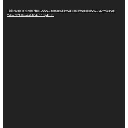
Télécharger le fichier: https://www1.alliancefr.com/wp-content/uploads/2021/05/WhatsApp-
Video-2021-05-24-at-12.42.12.mp4?_=1