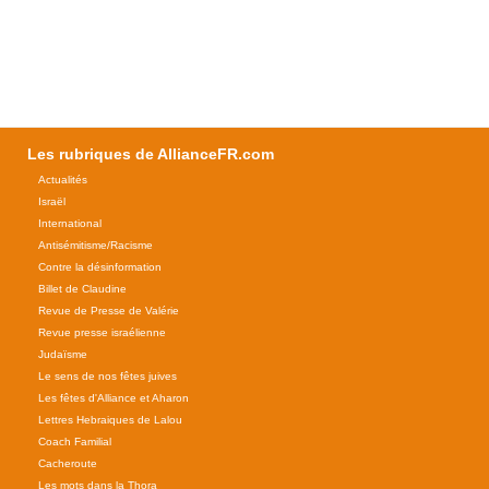
Les rubriques de AllianceFR.com
Actualités
Israël
International
Antisémitisme/Racisme
Contre la désinformation
Billet de Claudine
Revue de Presse de Valérie
Revue presse israélienne
Judaïsme
Le sens de nos fêtes juives
Les fêtes d'Alliance et Aharon
Lettres Hebraiques de Lalou
Coach Familial
Cacheroute
Les mots dans la Thora