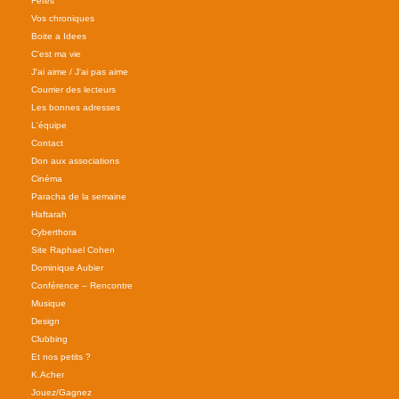
Fêtes
Vos chroniques
Boite a Idees
C'est ma vie
J'ai aime / J'ai pas aime
Courrier des lecteurs
Les bonnes adresses
L'équipe
Contact
Don aux associations
Cinéma
Paracha de la semaine
Haftarah
Cyberthora
Site Raphael Cohen
Dominique Aubier
Conférence – Rencontre
Musique
Design
Clubbing
Et nos petits ?
K.Acher
Jouez/Gagnez