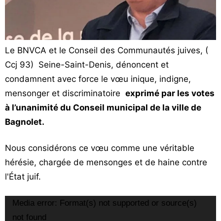
Vos
chroniques
Les
Le BNVCA et le Conseil des Communautés juives, (
bonnes
Ccj 93) Seine-Saint-Denis, dénoncent et
adresses
condamnent avec force le vœu inique, indigne,
mensonger et discriminatoire
exprimé par les votes
à l’unanimité du Conseil municipal de la ville de
Bagnolet.
Nous considérons ce vœu comme une véritable
hérésie, chargée de mensonges et de haine contre
l'État juif.
Lecteur
Media error: Format(s) not supported or source(s)
vidéo
not found