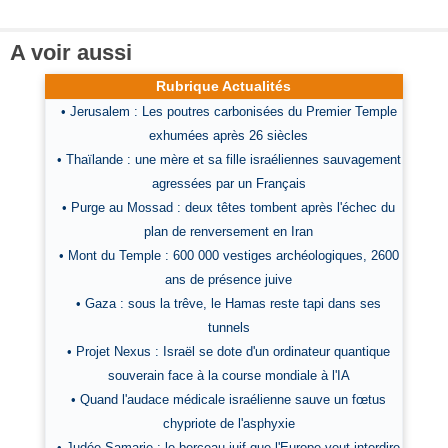
A voir aussi
Rubrique Actualités
• Jerusalem : Les poutres carbonisées du Premier Temple
exhumées après 26 siècles
• Thaïlande : une mère et sa fille israéliennes sauvagement
agressées par un Français
• Purge au Mossad : deux têtes tombent après l'échec du
plan de renversement en Iran
• Mont du Temple : 600 000 vestiges archéologiques, 2600
ans de présence juive
• Gaza : sous la trêve, le Hamas reste tapi dans ses
tunnels
• Projet Nexus : Israël se dote d'un ordinateur quantique
souverain face à la course mondiale à l'IA
• Quand l'audace médicale israélienne sauve un fœtus
chypriote de l'asphyxie
• Judée-Samarie : le berceau juif que l'Europe veut interdire