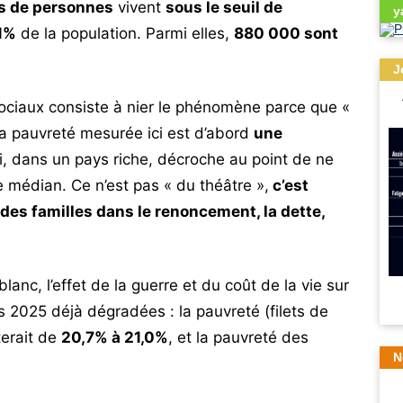
ns de personnes
vivent
sous le seuil de
y
1%
de la population. Parmi elles,
880 000 sont
J
ociaux consiste à nier le phénomène parce que «
la pauvreté mesurée ici est d’abord
une
ui, dans un pays riche, décroche au point de ne
e médian. Ce n’est pas « du théâtre »,
c’est
des familles dans le renoncement, la dette,
blanc, l’effet de la guerre et du coût de la vie sur
 2025 déjà dégradées : la pauvreté (filets de
terait de
20,7% à 21,0%
, et la pauvreté des
N