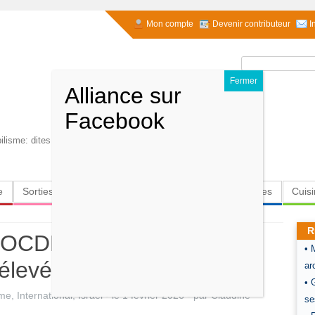
Mon compte
Devenir contributeur
I
Rechercher :
lisme: dites je veux !
e
Sorties
Culture
Radio
High-Tech
Insolites
Cuis
R
l'OCDE où la pauvreté
• 
 élevée
ar
• 
sme
,
International
,
Israël
- le
1 février 2026
-
par
Claudine
se