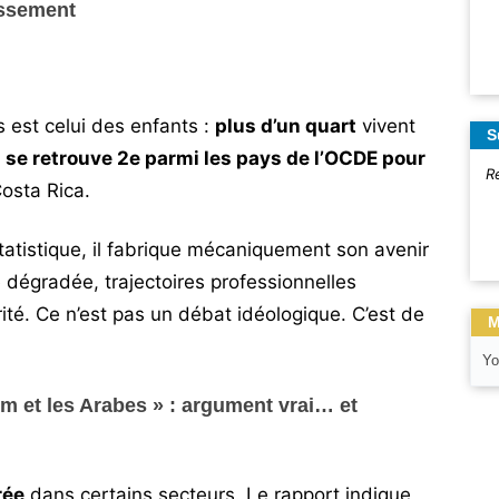
assement
s est celui des enfants :
plus d’un quart
vivent
S
l se retrouve
2e
parmi les pays de l’OCDE pour
R
Costa Rica.
tatistique, il fabrique mécaniquement son avenir
é dégradée, trajectoires professionnelles
ité. Ce n’est pas un débat idéologique. C’est de
M
Yo
m et les Arabes » : argument vrai… et
rée
dans certains secteurs. Le rapport indique