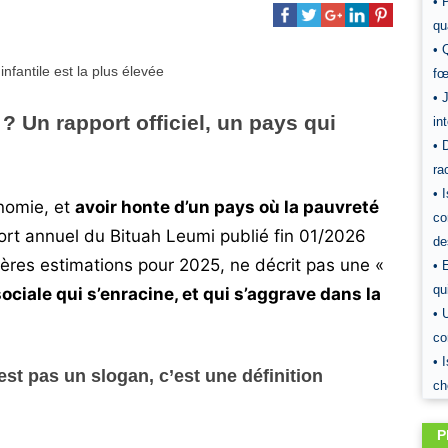
• 
qu
• 
fœ
• 
 ? Un rapport officiel, un pays qui
in
• 
ra
• 
nomie, et
avoir honte d’un pays où la pauvreté
co
ort annuel du
Bituah Leumi
publié fin 01/2026
de
ères estimations pour 2025, ne décrit pas une «
• 
qu
ociale qui s’enracine, et qui s’aggrave dans la
• 
co
• 
est pas un slogan, c’est une définition
ch
P