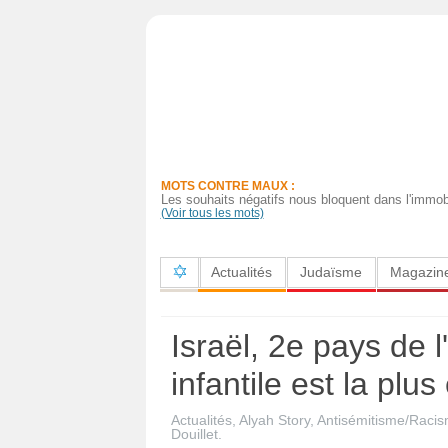
Actualités
Judaïsme
Magazine
MOTS CONTRE MAUX :
Sorties
Les souhaits négatifs nous bloquent dans l'immobi
(Voir tous les mots)
Culture
Actualités
Judaïsme
Magazin
Radio
High-
Israël, 2e pays de 
Tech
infantile est la plus
Insolites
Actualités
,
Alyah Story
,
Antisémitisme/Raci
Cuisine
Douillet
.