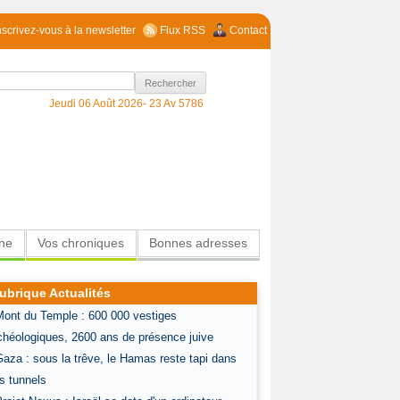
nscrivez-vous à la newsletter
Flux RSS
Contact
Jeudi 06 Août 2026-
23 Av 5786
ine
Vos chroniques
Bonnes adresses
ubrique Actualités
Mont du Temple : 600 000 vestiges
chéologiques, 2600 ans de présence juive
Gaza : sous la trêve, le Hamas reste tapi dans
s tunnels