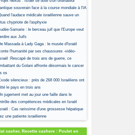
Projet Nexus : Israël se dote d'un ordinateur
antique souverain face à la course mondiale à l'IA
Quand l'audace médicale israélienne sauve un
tus chypriote de l'asphyxie
Judée-Samarie : le berceau juif que l'Europe veut
terdire aux Juifs
De Massada à Lady Gaga : le musée d'Israël
conte l'humanité par ses chaussures -vidéo-
Israël :Rescapé de trois ans de guerre, ce
mbattant du Golani affronte désormais le cancer
s os
Exode silencieux : près de 268 000 Israéliens ont
itté le pays en trois ans
Un jugement met au jour une faille dans le
ntrôle des compétences médicales en Israël
Israël : Cas rarissime d'une grossesse hépatique
ez une patiente israélienne
lat casher, Recette cashere : Poulet en