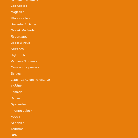
Les Contes
Magazine
Clin d'oeil beauté
Bien-être & Santé
Relook Ma Mode
Reportages
Décor & vous
Sciences
High-Tech
Paroles d'hommes
Femmes de paroles
Sorties
L'agenda culturel d'Alliance
Théâtre
Fashion
Danse
Spectacles
Internet et jeux
Food-in
Shopping
Tourisme
SPA