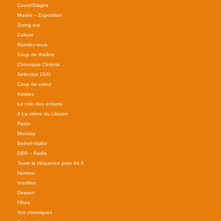
Cours/Stages
Musée – Exposition
Going out
Culture
Rendez-vous
Coup de théâtre
Chronique Cinéma
Selection DVD
Coup de coeur
Artistes
Le coin des enfants
A La vitrine du Libraire
Radio
Monday
Bethel-Vallée
DBR – Radio
Toute la fréquence juive 94.8
Humour
Insolites
Dessert
Fêtes
Vos chroniques