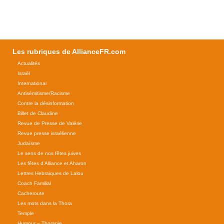
Les rubriques de AllianceFR.com
Actualités
Israël
International
Antisémitisme/Racisme
Contre la désinformation
Billet de Claudine
Revue de Presse de Valérie
Revue presse israélienne
Judaïsme
Le sens de nos fêtes juives
Les fêtes d'Alliance et Aharon
Lettres Hebraiques de Lalou
Coach Familial
Cacheroute
Les mots dans la Thora
Temple
Humour – Thorapie