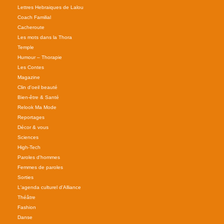
Lettres Hebraiques de Lalou
Coach Familial
Cacheroute
Les mots dans la Thora
Temple
Humour – Thorapie
Les Contes
Magazine
Clin d'oeil beauté
Bien-être & Santé
Relook Ma Mode
Reportages
Décor & vous
Sciences
High-Tech
Paroles d'hommes
Femmes de paroles
Sorties
L'agenda culturel d'Alliance
Théâtre
Fashion
Danse