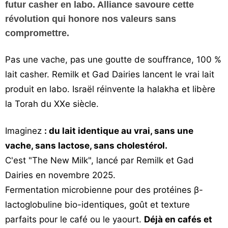
futur casher en labo. Alliance savoure cette
Vos
révolution qui honore nos valeurs sans
chroniques
compromettre.
Les
bonnes
Pas une vache, pas une goutte de souffrance, 100 %
adresses
lait casher. Remilk et Gad Dairies lancent le vrai lait
produit en labo. Israël réinvente la halakha et libère
la Torah du XXe siècle.
Imaginez
: du lait identique au vrai, sans une
vache, sans lactose, sans cholestérol.
C'est "The New Milk", lancé par Remilk et Gad
Dairies en novembre 2025.
Fermentation microbienne pour des protéines β-
lactoglobuline bio-identiques, goût et texture
parfaits pour le café ou le yaourt.
Déjà en cafés et