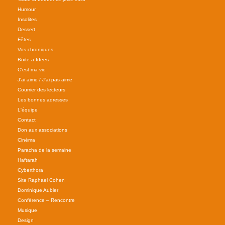
Humour
Insolites
Dessert
Fêtes
Vos chroniques
Boite a Idees
C'est ma vie
J'ai aime / J'ai pas aime
Courrier des lecteurs
Les bonnes adresses
L'équipe
Contact
Don aux associations
Cinéma
Paracha de la semaine
Haftarah
Cyberthora
Site Raphael Cohen
Dominique Aubier
Conférence – Rencontre
Musique
Design