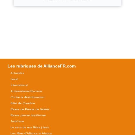
Les rubriques de AllianceFR.com
Actualités
Israël
International
Antisémitisme/Racisme
Contre la désinformation
Billet de Claudine
Revue de Presse de Valérie
Revue presse israélienne
Judaïsme
Le sens de nos fêtes juives
Les fêtes d'Alliance et Aharon