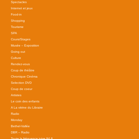
Spectacles
Internet et jeux
Food-in
Shopping
Tourisme
SPA
Cours/Stages
Musée – Exposition
Going out
Culture
Rendez-vous
Coup de théâtre
Chronique Cinéma
Selection DVD
Coup de coeur
Artistes
Le coin des enfants
A La vitrine du Libraire
Radio
Monday
Bethel-Vallée
DBR – Radio
Toute la fréquence juive 94.8