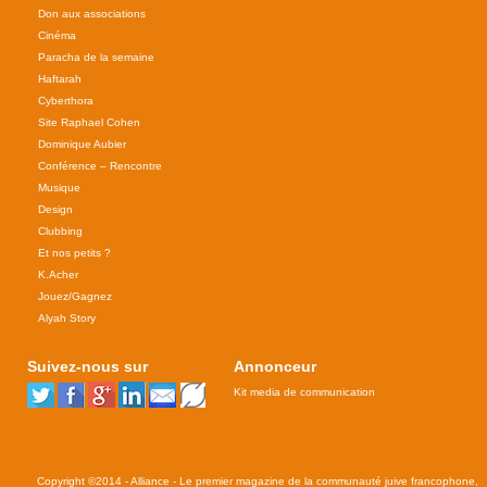
Don aux associations
Cinéma
Paracha de la semaine
Haftarah
Cyberthora
Site Raphael Cohen
Dominique Aubier
Conférence – Rencontre
Musique
Design
Clubbing
Et nos petits ?
K.Acher
Jouez/Gagnez
Alyah Story
Suivez-nous sur
Annonceur
Kit media de communication
Copyright ©2014 - Alliance - Le premier magazine de la communauté juive francophone,