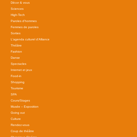
Décor & vous
Sciences
High-Tech
Paroles d'hommes
Femmes de paroles
Sorties
L'agenda culturel d'Alliance
Théâtre
Fashion
Danse
Spectacles
Internet et jeux
Food-in
Shopping
Tourisme
SPA
Cours/Stages
Musée – Exposition
Going out
Culture
Rendez-vous
Coup de théâtre