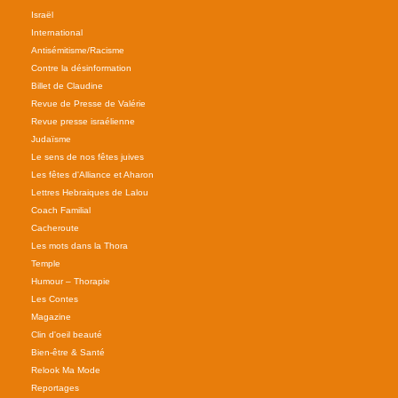
Israël
International
Antisémitisme/Racisme
Contre la désinformation
Billet de Claudine
Revue de Presse de Valérie
Revue presse israélienne
Judaïsme
Le sens de nos fêtes juives
Les fêtes d'Alliance et Aharon
Lettres Hebraiques de Lalou
Coach Familial
Cacheroute
Les mots dans la Thora
Temple
Humour – Thorapie
Les Contes
Magazine
Clin d'oeil beauté
Bien-être & Santé
Relook Ma Mode
Reportages