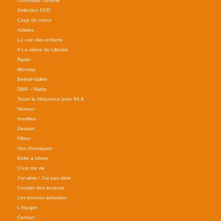
Chronique Cinéma
Selection DVD
Coup de coeur
Artistes
Le coin des enfants
A La vitrine du Libraire
Radio
Monday
Bethel-Vallée
DBR – Radio
Toute la fréquence juive 94.8
Humour
Insolites
Dessert
Fêtes
Vos chroniques
Boite a Idees
C'est ma vie
J'ai aime / J'ai pas aime
Courrier des lecteurs
Les bonnes adresses
L'équipe
Contact