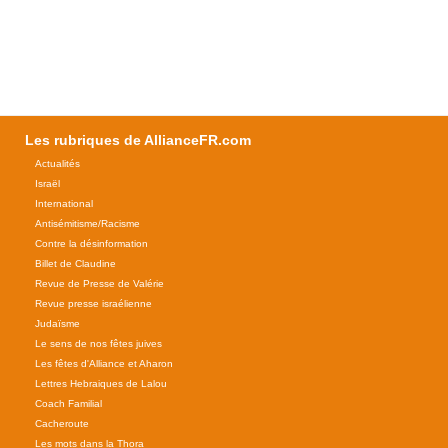
Les rubriques de AllianceFR.com
Actualités
Israël
International
Antisémitisme/Racisme
Contre la désinformation
Billet de Claudine
Revue de Presse de Valérie
Revue presse israélienne
Judaïsme
Le sens de nos fêtes juives
Les fêtes d'Alliance et Aharon
Lettres Hebraiques de Lalou
Coach Familial
Cacheroute
Les mots dans la Thora