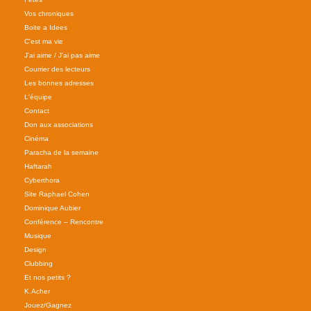
Vos chroniques
Boite a Idees
C'est ma vie
J'ai aime / J'ai pas aime
Courrier des lecteurs
Les bonnes adresses
L'équipe
Contact
Don aux associations
Cinéma
Paracha de la semaine
Haftarah
Cyberthora
Site Raphael Cohen
Dominique Aubier
Conférence – Rencontre
Musique
Design
Clubbing
Et nos petits ?
K.Acher
Jouez/Gagnez