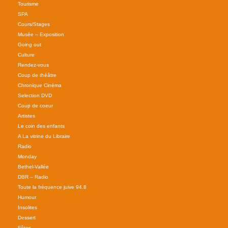
Tourisme
SPA
Cours/Stages
Musée – Exposition
Going out
Culture
Rendez-vous
Coup de théâtre
Chronique Cinéma
Selection DVD
Coup de coeur
Artistes
Le coin des enfants
A La vitrine du Libraire
Radio
Monday
Bethel-Vallée
DBR – Radio
Toute la fréquence juive 94.8
Humour
Insolites
Dessert
Fêtes