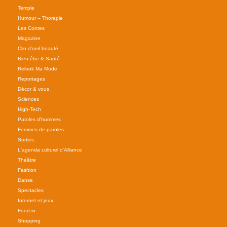
Temple
Humour – Thorapie
Les Contes
Magazine
Clin d'oeil beauté
Bien-être & Santé
Relook Ma Mode
Reportages
Décor & vous
Sciences
High-Tech
Paroles d'hommes
Femmes de paroles
Sorties
L'agenda culturel d'Alliance
Théâtre
Fashion
Danse
Spectacles
Internet et jeux
Food-in
Shopping