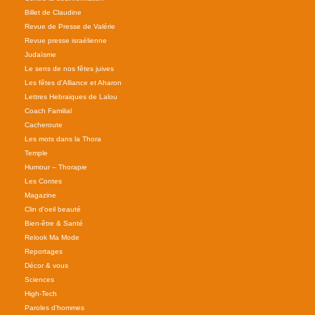
Billet de Claudine
Revue de Presse de Valérie
Revue presse israélienne
Judaïsme
Le sens de nos fêtes juives
Les fêtes d'Alliance et Aharon
Lettres Hebraiques de Lalou
Coach Familial
Cacheroute
Les mots dans la Thora
Temple
Humour – Thorapie
Les Contes
Magazine
Clin d'oeil beauté
Bien-être & Santé
Relook Ma Mode
Reportages
Décor & vous
Sciences
High-Tech
Paroles d'hommes