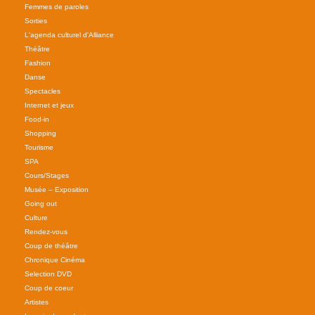
Femmes de paroles
Sorties
L'agenda culturel d'Alliance
Théâtre
Fashion
Danse
Spectacles
Internet et jeux
Food-in
Shopping
Tourisme
SPA
Cours/Stages
Musée – Exposition
Going out
Culture
Rendez-vous
Coup de théâtre
Chronique Cinéma
Selection DVD
Coup de coeur
Artistes