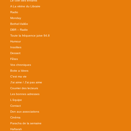
Le coin des enfants
A La vitrine du Libraire
Radio
Monday
Bethel-Vallée
DBR – Radio
Toute la fréquence juive 94.8
Humour
Insolites
Dessert
Fêtes
Vos chroniques
Boite a Idees
C'est ma vie
J'ai aime / J'ai pas aime
Courrier des lecteurs
Les bonnes adresses
L'équipe
Contact
Don aux associations
Cinéma
Paracha de la semaine
Haftarah