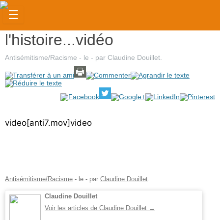
☰
l'histoire...vidéo
Actualités
Judaïsme
Antisémitisme/Racisme
- le
-
par
Claudine Douillet
.
Magazine
Sorties
Culture
video[anti7.mov]video
Radio
High-
Tech
Antisémitisme/Racisme
- le
-
par
Claudine Douillet
.
Insolites
Claudine Douillet
Voir les articles de Claudine Douillet
→
Cuisine