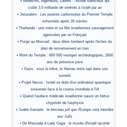
• Médecins, ingénieurs, cadres : l'exode silencieux qui
coûte 3,5 milliards de shekels à Israël par an
• Jerusalem : Les poutres carbonisées du Premier Temple
exhumées après 26 siècles
• Thaïlande : une mère et sa fille israéliennes sauvagement
agressées par un Français
• Purge au Mossad : deux têtes tombent après l'échec du
plan de renversement en Iran
• Mont du Temple : 600 000 vestiges archéologiques, 2600
ans de présence juive
• Gaza : sous la trêve, le Hamas reste tapi dans ses
tunnels
• Projet Nexus : Israël se dote d'un ordinateur quantique
souverain face à la course mondiale à l'IA
• Quand l'audace médicale israélienne sauve un fœtus
chypriote de l'asphyxie
• Judée-Samarie : le berceau juif que l'Europe veut interdire
aux Juifs
• De Massada à Lady Gaga : le musée d'Israël raconte