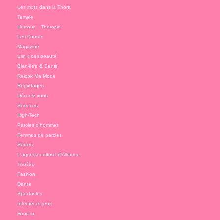
Les mots dans la Thora
Temple
Humour – Thorapie
Les Contes
Magazine
Clin d'oeil beauté
Bien-être & Santé
Relook Ma Mode
Reportages
Décor & vous
Sciences
High-Tech
Paroles d'hommes
Femmes de paroles
Sorties
L'agenda culturel d'Alliance
Théâtre
Fashion
Danse
Spectacles
Internet et jeux
Food-in