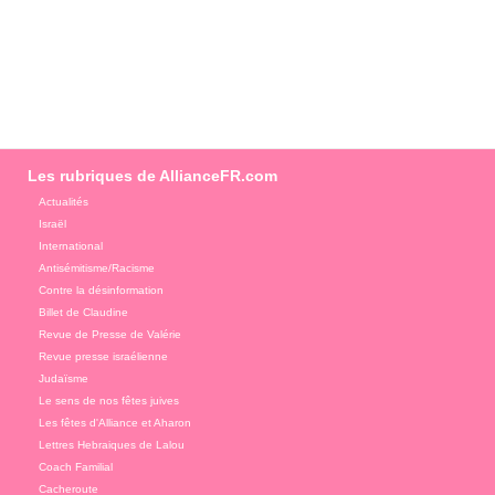
Les rubriques de AllianceFR.com
Actualités
Israël
International
Antisémitisme/Racisme
Contre la désinformation
Billet de Claudine
Revue de Presse de Valérie
Revue presse israélienne
Judaïsme
Le sens de nos fêtes juives
Les fêtes d'Alliance et Aharon
Lettres Hebraiques de Lalou
Coach Familial
Cacheroute