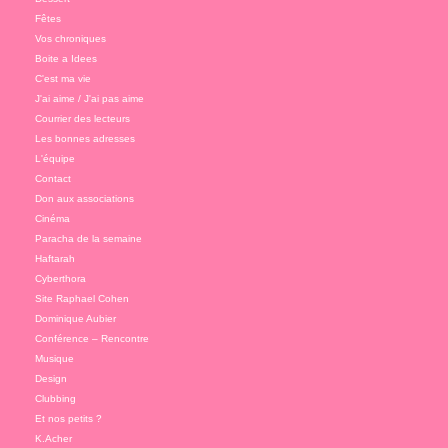
Fêtes
Vos chroniques
Boite a Idees
C'est ma vie
J'ai aime / J'ai pas aime
Courrier des lecteurs
Les bonnes adresses
L'équipe
Contact
Don aux associations
Cinéma
Paracha de la semaine
Haftarah
Cyberthora
Site Raphael Cohen
Dominique Aubier
Conférence – Rencontre
Musique
Design
Clubbing
Et nos petits ?
K.Acher