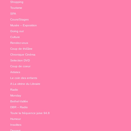
Shopping
Tourisme
SPA
Cours/Stages
Musée – Exposition
Going out
Culture
Rendez-vous
Coup de théâtre
Chronique Cinéma
Selection DVD
Coup de coeur
Artistes
Le coin des enfants
A La vitrine du Libraire
Radio
Monday
Bethel-Vallée
DBR – Radio
Toute la fréquence juive 94.8
Humour
Insolites
Dessert