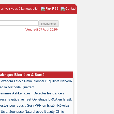
nscrivez-vous à la newsletter
Flux RSS
Contact
Vendredi 07 Août 2026-
ubrique Bien-être & Santé
Alexandra Levy : Révolutionner l'Équilibre Nerveux
ec la Méthode Quertant
Femmes Ashkénazes : Détecter les Cancers
ressifs grâce au Test Génétique BRCA en Israël.
Testez pour vous : Soin PRP en Israël -Révélez
 Éclat Jeunesse Naturel avec Beauty Clinic