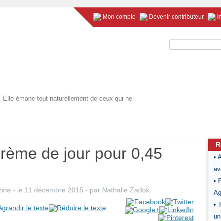
Mon compte
Devenir contributeur
I
Rechercher :
 Elle émane tout naturellement de ceux qui ne
R
crème de jour pour 0,45
• 
av
• 
ine
- le
11 décembre 2015
-
par
Nathalie Zadok
.
Ag
• 
un