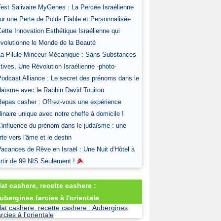
Test Salivaire MyGenes : La Percée Israélienne
ur une Perte de Poids Fiable et Personnalisée
Cette Innovation Esthétique Israélienne qui
volutionne le Monde de la Beauté
La Pilule Minceur Mécanique : Sans Substances
tives, Une Révolution Israélienne -photo-
Podcast Alliance : Le secret des prénoms dans le
daïsme avec le Rabbin David Touitou
Repas casher : Offrez-vous une expérience
linaire unique avec notre cheffe à domicile !
L'influence du prénom dans le judaïsme : une
rte vers l'âme et le destin
Vacances de Rêve en Israël : Une Nuit d'Hôtel à
rtir de 99 NIS Seulement !
lat cashere, recette cashere :
ubergines farcies à l'orientale