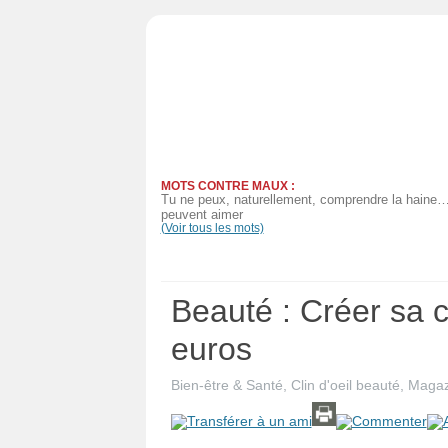
Actualités
Judaïsme
Magazine
MOTS CONTRE MAUX :
Sorties
Tu ne peux, naturellement, comprendre la haine…
peuvent aimer
(Voir tous les mots)
Culture
Radio
Beauté : Créer sa 
High-
euros
Tech
Bien-être & Santé
,
Clin d'oeil beauté
,
Magaz
Insolites
Cuisine