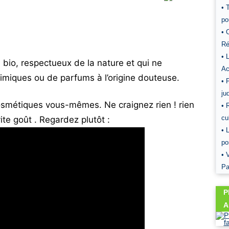
• 
po
• 
Ré
• 
 bio, respectueux de la nature et qui ne
Ac
miques ou de parfums à l’origine douteuse.
• 
ju
cosmétiques vous-mêmes. Ne craignez rien ! rien
• 
cu
ite goût . Regardez plutôt :
• 
po
• 
Pa
P
A