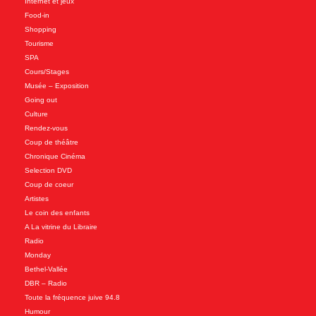
Internet et jeux
Food-in
Shopping
Tourisme
SPA
Cours/Stages
Musée – Exposition
Going out
Culture
Rendez-vous
Coup de théâtre
Chronique Cinéma
Selection DVD
Coup de coeur
Artistes
Le coin des enfants
A La vitrine du Libraire
Radio
Monday
Bethel-Vallée
DBR – Radio
Toute la fréquence juive 94.8
Humour