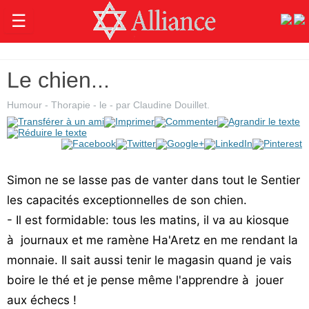
☰
Actualités
Le chien...
Judaïsme
Humour - Thorapie
- le
-
par
Claudine Douillet
.
Magazine
Sorties
Culture
Simon ne se lasse pas de vanter dans tout le Sentier
Radio
les capacités exceptionnelles de son chien.
- Il est formidable: tous les matins, il va au kiosque
High-
Tech
à journaux et me ramène Ha'Aretz en me rendant la
monnaie. Il sait aussi tenir le magasin quand je vais
Insolites
boire le thé et je pense même l'apprendre à jouer
Cuisine
aux échecs !