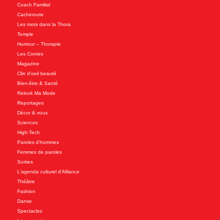
Coach Familial
Cacheroute
Les mots dans la Thora
Temple
Humour – Thorapie
Les Contes
Magazine
Clin d'oeil beauté
Bien-être & Santé
Relook Ma Mode
Reportages
Décor & vous
Sciences
High-Tech
Paroles d'hommes
Femmes de paroles
Sorties
L'agenda culturel d'Alliance
Théâtre
Fashion
Danse
Spectacles