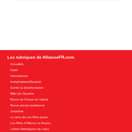
Les rubriques de AllianceFR.com
Actualités
Israël
International
Antisémitisme/Racisme
Contre la désinformation
Billet de Claudine
Revue de Presse de Valérie
Revue presse israélienne
Judaïsme
Le sens de nos fêtes juives
Les fêtes d'Alliance et Aharon
Lettres Hebraiques de Lalou