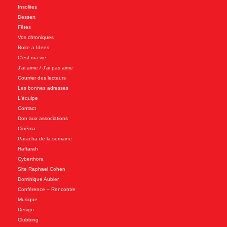
Insolites
Dessert
Fêtes
Vos chroniques
Boite a Idees
C'est ma vie
J'ai aime / J'ai pas aime
Courrier des lecteurs
Les bonnes adresses
L'équipe
Contact
Don aux associations
Cinéma
Paracha de la semaine
Haftarah
Cyberthora
Site Raphael Cohen
Dominique Aubier
Conférence – Rencontre
Musique
Design
Clubbing