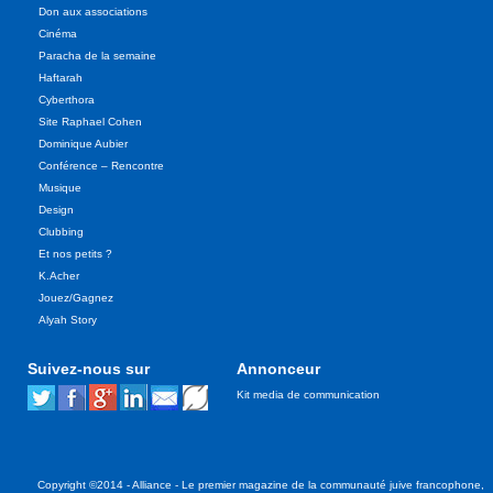
Don aux associations
Cinéma
Paracha de la semaine
Haftarah
Cyberthora
Site Raphael Cohen
Dominique Aubier
Conférence – Rencontre
Musique
Design
Clubbing
Et nos petits ?
K.Acher
Jouez/Gagnez
Alyah Story
Suivez-nous sur
Annonceur
Kit media de communication
Copyright ©2014 - Alliance - Le premier magazine de la communauté juive francophone,