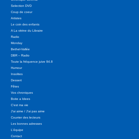
Selection DVD
Coup de coeur
Artistes
Le coin des enfants
A La vitrine du Libraire
Radio
Monday
Bethel-Vallée
DBR – Radio
Toute la fréquence juive 94.8
Humour
Insolites
Dessert
Fêtes
Vos chroniques
Boite a Idees
C'est ma vie
J'ai aime / J'ai pas aime
Courrier des lecteurs
Les bonnes adresses
L'équipe
Contact