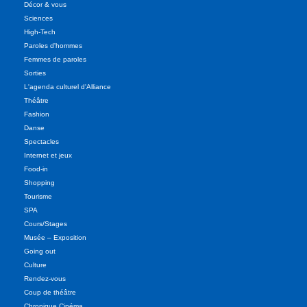
Décor & vous
Sciences
High-Tech
Paroles d'hommes
Femmes de paroles
Sorties
L'agenda culturel d'Alliance
Théâtre
Fashion
Danse
Spectacles
Internet et jeux
Food-in
Shopping
Tourisme
SPA
Cours/Stages
Musée – Exposition
Going out
Culture
Rendez-vous
Coup de théâtre
Chronique Cinéma