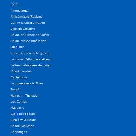
Israël
International
Antisémitisme/Racisme
Contre la désinformation
Billet de Claudine
Revue de Presse de Valérie
Revue presse israélienne
Judaïsme
Le sens de nos fêtes juives
Les fêtes d'Alliance et Aharon
Lettres Hebraiques de Lalou
Coach Familial
Cacheroute
Les mots dans la Thora
Temple
Humour – Thorapie
Les Contes
Magazine
Clin d'oeil beauté
Bien-être & Santé
Relook Ma Mode
Reportages