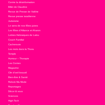
Contre la désinformation
Billet de Claudine
Revue de Presse de Valérie
Revue presse israélienne
Judaïsme
Le sens de nos fêtes juives
Les fêtes d'Alliance et Aharon
Lettres Hebraiques de Lalou
Coach Familial
Cacheroute
Les mots dans la Thora
Temple
Humour – Thorapie
Les Contes
Magazine
Clin d'oeil beauté
Bien-être & Santé
Relook Ma Mode
Reportages
Décor & vous
Sciences
High-Tech