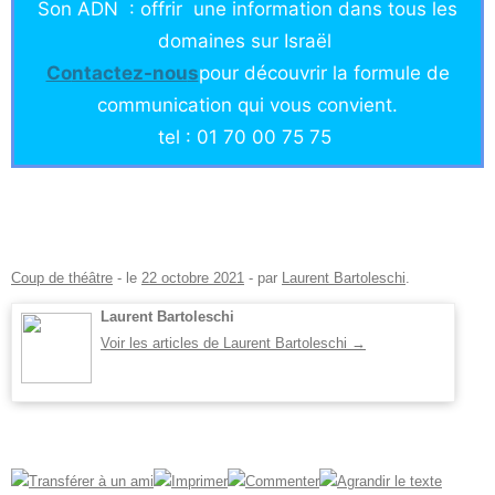
Son ADN : offrir une information dans tous les
domaines sur Israël
Co
ntactez-nou
s
pour découvrir la formule de
communication qui vous convient.
tel : 01 70 00 75 75
Coup de théâtre
- le
22 octobre 2021
-
par
Laurent Bartoleschi
.
Laurent Bartoleschi
Voir les articles de Laurent Bartoleschi
→