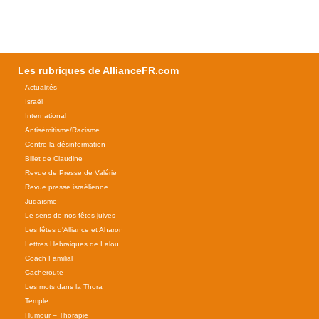
Les rubriques de AllianceFR.com
Actualités
Israël
International
Antisémitisme/Racisme
Contre la désinformation
Billet de Claudine
Revue de Presse de Valérie
Revue presse israélienne
Judaïsme
Le sens de nos fêtes juives
Les fêtes d'Alliance et Aharon
Lettres Hebraiques de Lalou
Coach Familial
Cacheroute
Les mots dans la Thora
Temple
Humour – Thorapie