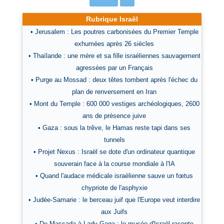
Rubrique Israël
• Jerusalem : Les poutres carbonisées du Premier Temple
exhumées après 26 siècles
• Thaïlande : une mère et sa fille israéliennes sauvagement
agressées par un Français
• Purge au Mossad : deux têtes tombent après l'échec du
plan de renversement en Iran
• Mont du Temple : 600 000 vestiges archéologiques, 2600
ans de présence juive
• Gaza : sous la trêve, le Hamas reste tapi dans ses
tunnels
• Projet Nexus : Israël se dote d'un ordinateur quantique
souverain face à la course mondiale à l'IA
• Quand l'audace médicale israélienne sauve un fœtus
chypriote de l'asphyxie
• Judée-Samarie : le berceau juif que l'Europe veut interdire
aux Juifs
• De Massada à Lady Gaga : le musée d'Israël raconte