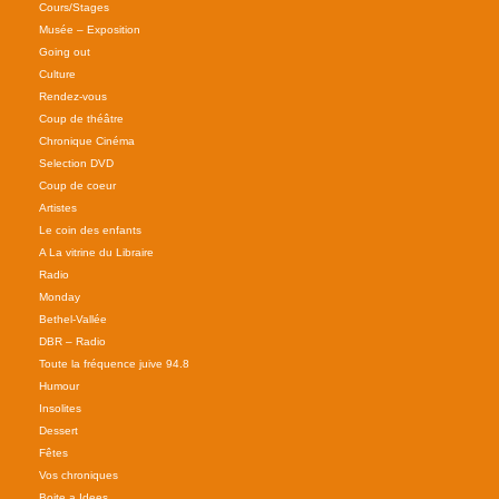
Cours/Stages
Musée – Exposition
Going out
Culture
Rendez-vous
Coup de théâtre
Chronique Cinéma
Selection DVD
Coup de coeur
Artistes
Le coin des enfants
A La vitrine du Libraire
Radio
Monday
Bethel-Vallée
DBR – Radio
Toute la fréquence juive 94.8
Humour
Insolites
Dessert
Fêtes
Vos chroniques
Boite a Idees