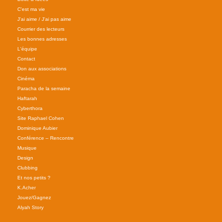
C'est ma vie
J'ai aime / J'ai pas aime
Courrier des lecteurs
Les bonnes adresses
L'équipe
Contact
Don aux associations
Cinéma
Paracha de la semaine
Haftarah
Cyberthora
Site Raphael Cohen
Dominique Aubier
Conférence – Rencontre
Musique
Design
Clubbing
Et nos petits ?
K.Acher
Jouez/Gagnez
Alyah Story