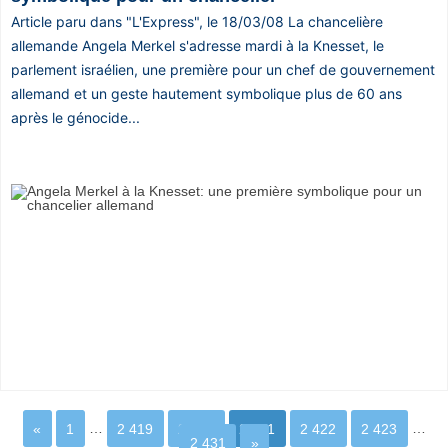
Article paru dans "L'Express", le 18/03/08 La chancelière
allemande Angela Merkel s'adresse mardi à la Knesset, le
parlement israélien, une première pour un chef de gouvernement
allemand et un geste hautement symbolique plus de 60 ans
après le génocide...
«
1
…
2 419
2 420
2 421
2 422
2 423
…
2 431
»