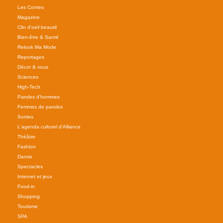
Les Contes
Magazine
Clin d'oeil beauté
Bien-être & Santé
Relook Ma Mode
Reportages
Décor & vous
Sciences
High-Tech
Paroles d'hommes
Femmes de paroles
Sorties
L'agenda culturel d'Alliance
Théâtre
Fashion
Danse
Spectacles
Internet et jeux
Food-in
Shopping
Tourisme
SPA