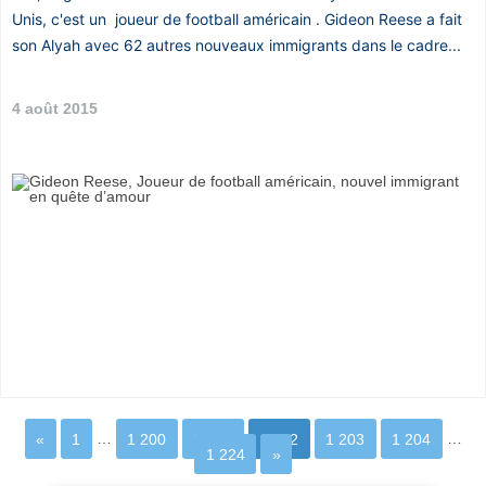
Unis, c'est un joueur de football américain . Gideon Reese a fait
son Alyah avec 62 autres nouveaux immigrants dans le cadre...
4 août 2015
«
1
…
1 200
1 201
1 202
1 203
1 204
…
1 224
»